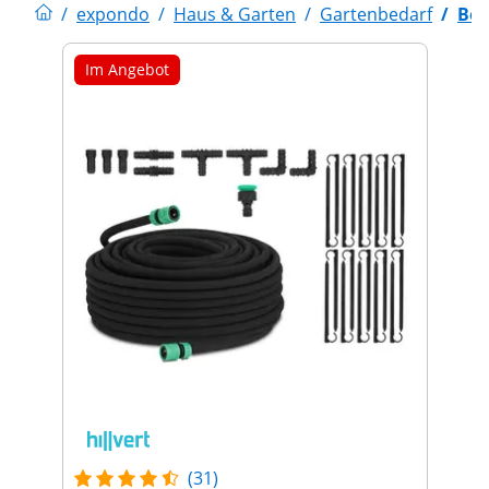
/
expondo
/
Haus & Garten
/
Gartenbedarf
/
Bew
Im Angebot
(31)