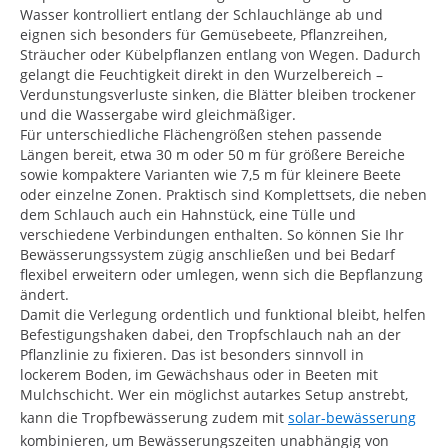
Wasser kontrolliert entlang der Schlauchlänge ab und
eignen sich besonders für Gemüsebeete, Pflanzreihen,
Sträucher oder Kübelpflanzen entlang von Wegen. Dadurch
gelangt die Feuchtigkeit direkt in den Wurzelbereich –
Verdunstungsverluste sinken, die Blätter bleiben trockener
und die Wassergabe wird gleichmäßiger.
Für unterschiedliche Flächengrößen stehen passende
Längen bereit, etwa 30 m oder 50 m für größere Bereiche
sowie kompaktere Varianten wie 7,5 m für kleinere Beete
oder einzelne Zonen. Praktisch sind Komplettsets, die neben
dem Schlauch auch ein Hahnstück, eine Tülle und
verschiedene Verbindungen enthalten. So können Sie Ihr
Bewässerungssystem zügig anschließen und bei Bedarf
flexibel erweitern oder umlegen, wenn sich die Bepflanzung
ändert.
Damit die Verlegung ordentlich und funktional bleibt, helfen
Befestigungshaken dabei, den Tropfschlauch nah an der
Pflanzlinie zu fixieren. Das ist besonders sinnvoll in
lockerem Boden, im Gewächshaus oder in Beeten mit
Mulchschicht. Wer ein möglichst autarkes Setup anstrebt,
kann die Tropfbewässerung zudem mit
solar-bewässerung
kombinieren, um Bewässerungszeiten unabhängig von