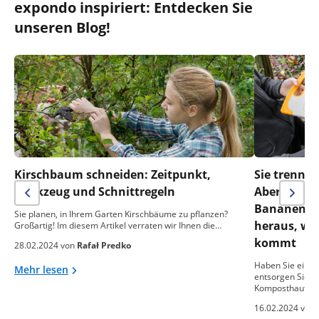
expondo inspiriert: Entdecken Sie
unseren Blog!
Kirschbaum schneiden: Zeitpunkt,
Sie trennen
Werkzeug und Schnittregeln
Aber was m
Bananensch
Sie planen, in Ihrem Garten Kirschbäume zu pflanzen?
heraus, wa
Großartig! Im diesem Artikel verraten wir Ihnen die…
kommt
28.02.2024 von
Rafał Predko
Haben Sie einen
Mehr lesen
entsorgen Sie o
Komposthaufen
16.02.2024 von