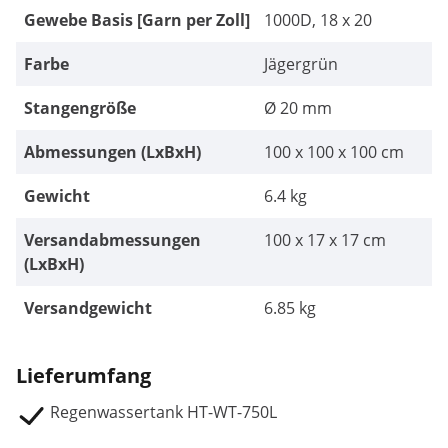
Gewebe Basis [Garn per Zoll]
1000D, 18 x 20
Farbe
Jägergrün
Stangengröße
Ø 20 mm
Abmessungen (LxBxH)
100 x 100 x 100 cm
Gewicht
6.4 kg
Versandabmessungen
100 x 17 x 17 cm
(LxBxH)
Versandgewicht
6.85 kg
Lieferumfang
Regenwassertank HT-WT-750L