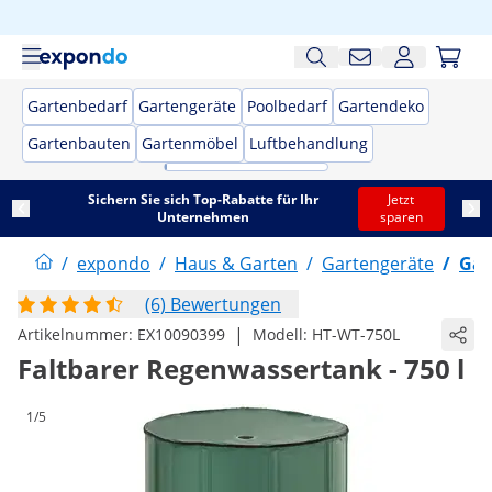
Gartenbedarf
Gartengeräte
Poolbedarf
Gartendeko
Gartenbauten
Gartenmöbel
Luftbehandlung
Sichern Sie sich Top-Rabatte für Ihr
Jetzt
Unternehmen
sparen
/
expondo
/
Haus & Garten
/
Gartengeräte
/
Gar
(6) Bewertungen
|
Artikelnummer:
EX10090399
Modell:
HT-WT-750L
Faltbarer Regenwassertank - 750 l
1/5