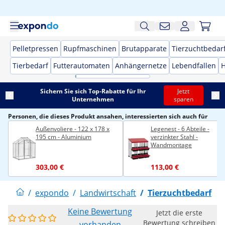
Pelletpressen
Rupfmaschinen
Brutapparate
Tierzuchtbedar
Tierbedarf
Futterautomaten
Anhängernetze
Lebendfallen
H
Sichern Sie sich Top-Rabatte für Ihr
Jetzt
Unternehmen
sparen
Personen, die dieses Produkt ansahen, interessierten sich auch für
Außenvoliere - 122 x 178 x
Legenest - 6 Abteile -
195 cm - Aluminium
verzinkter Stahl -
Wandmontage
303,00 €
113,00 €
/
expondo
/
Landwirtschaft
/
Tierzuchtbedarf
Keine Bewertung
Jetzt die erste
Bewertung schreiben
vorhanden