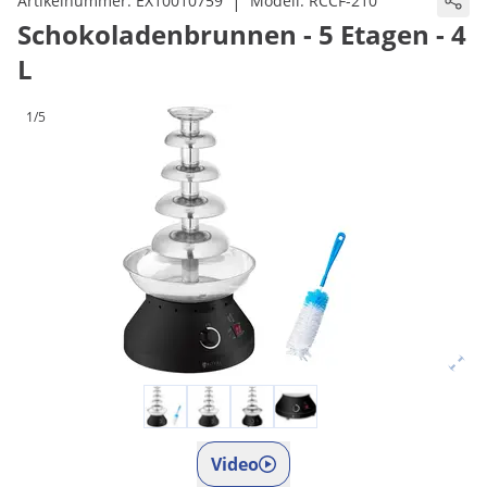
|
Artikelnummer:
EX10010759
Modell:
RCCF-210
Schokoladenbrunnen - 5 Etagen - 4
L
1/5
Video