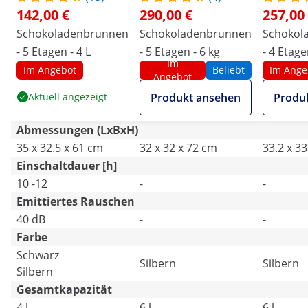
142,00 €
290,00 €
257,00
Schokoladenbrunnen
Schokoladenbrunnen
Schokol
- 5 Etagen - 4 L
- 5 Etagen - 6 kg
- 4 Etage
Im
Im Angebot
Beliebt
Im Ange
Angebot
Aktuell angezeigt
Produkt ansehen
Produ
Abmessungen (LxBxH)
35 x 32.5 x 61 cm
32 x 32 x 72 cm
33.2 x 33
Einschaltdauer [h]
10 -12
-
-
Emittiertes Rauschen
40 dB
-
-
Farbe
Schwarz
Silbern
Silbern
Silbern
Gesamtkapazität
4 l
6 l
6 l