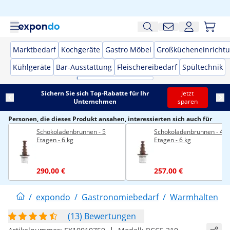
Marktbedarf
Kochgeräte
Gastro Möbel
Großkücheneinricht
Kühlgeräte
Bar-Ausstattung
Fleischereibedarf
Spültechnik
Sichern Sie sich Top-Rabatte für Ihr
Jetzt
Unternehmen
sparen
Personen, die dieses Produkt ansahen, interessierten sich auch für
Schokoladenbrunnen - 5
Schokoladenbrunnen - 4
Etagen - 6 kg
Etagen - 6 kg
290,00 €
257,00 €
/
expondo
/
Gastronomiebedarf
/
Warmhalten
/
(13) Bewertungen