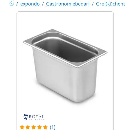
/
expondo
/
Gastronomiebedarf
/
Großküchenein
(1)