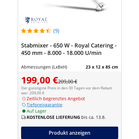
(9)
Stabmixer - 650 W - Royal Catering -
450 mm - 8.000 - 18.000 U/min
Abmessungen (LxBxH)
23 x 12 x 85 cm
199,00 €
209,00 €
Der günstigste Preis in den 30 Tagen vor dem Rabatt
war: 209,00 €
Zeitlich begrenztes Angebot
Tiefpreisgarantie
Auf Lager
KOSTENLOSE LIEFERUNG
bis ca. 13.8.
Produkt anzeigen