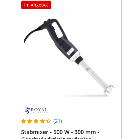
Im Angebot
(21)
Stabmixer - 500 W - 300 mm -