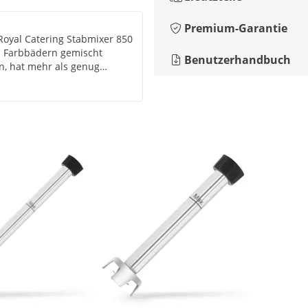
Premium-Garantie
Royal Catering Stabmixer 850
n Farbbädern gemischt
Benutzerhandbuch
n, hat mehr als genug
n bei max. U/min überhitzt
r es fühlt sich trotzdem gut