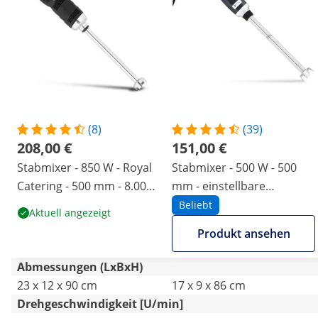
(8)
(39)
208,00 €
151,00 €
Stabmixer - 850 W - Royal
Stabmixer - 500 W - 500
Catering - 500 mm - 8.000 -
mm - einstellbare
18.000 U/min
Geschwindigkeit - 6000 bis
Beliebt
Aktuell angezeigt
18 000 U/min
Produkt ansehen
Abmessungen (LxBxH)
23 x 12 x 90 cm
17 x 9 x 86 cm
Drehgeschwindigkeit [U/min]