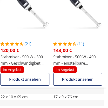
(21)
(11)
120,00 €
143,00 €
Stabmixer - 500 W - 300
Stabmixer - 500 W - 400
mm - Geschwindigkeit
mm - einstellbare
stufenlos einstellbar -6000
Geschwindigkeit - 6000 bis
Im Angebot
Im Angebot
bis 18 000 U/min
18 000 U/min
Produkt ansehen
Produkt ansehen
22 x 10 x 69 cm
17 x 9 x 76 cm