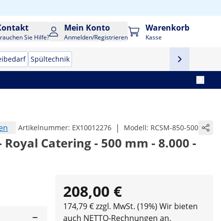
Kontakt
Mein Konto
Warenkorb
rauchen Sie Hilfe?
Anmelden/Registrieren
Kasse
eibedarf
Spültechnik
en
|
Artikelnummer:
EX10012276
Modell:
RCSM-850-500
 Royal Catering - 500 mm - 8.000 -
208,00 €
174,79 € zzgl. MwSt. (19%)
Wir bieten
auch NETTO-Rechnungen an.