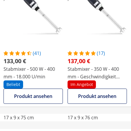
(41)
(17)
133,00 €
137,00 €
Stabmixer - 500 W - 400
Stabmixer - 350 W - 400
mm - 18.000 U/min
mm - Geschwindigkeit
stufenlos einstellbar - 6000
Beliebt
Im Angebot
bis 18 000 U/min
Produkt ansehen
Produkt ansehen
17 x 9 x 75 cm
17 x 9 x 76 cm