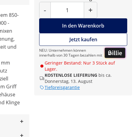
Menge
-
+
inem 850-
00 -
In den Warenkorb
 mixen
ienung,
Jetzt kaufen
eit und
NEU: Unternehmen können
innerhalb von 30 Tagen bezahlen mit
00 mm
Geringer Bestand: Nur 3 Stück auf
Lager.
utz
KOSTENLOSE LIEFERUNG
bis ca.
iell
Donnerstag, 13. August
m Griff
Tiefpreisgarantie
Gehäuse
nd Klinge