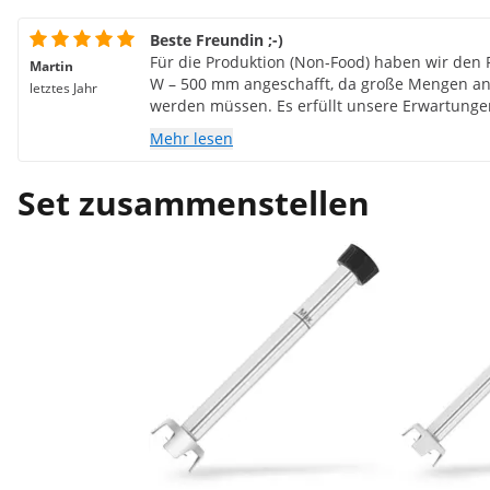
Beste Freundin ;-)
Für die Produktion (Non-Food) haben wir den 
Martin
W – 500 mm angeschafft, da große Mengen a
letztes Jahr
werden müssen. Es erfüllt unsere Erwartunge
Leistung und selbst nach 20-30 Minuten Mixe
Mehr lesen
nicht. Es ist kein Krümel und wiegt etwas, abe
an, es in der Hand zu halten ...
Set zusammenstellen