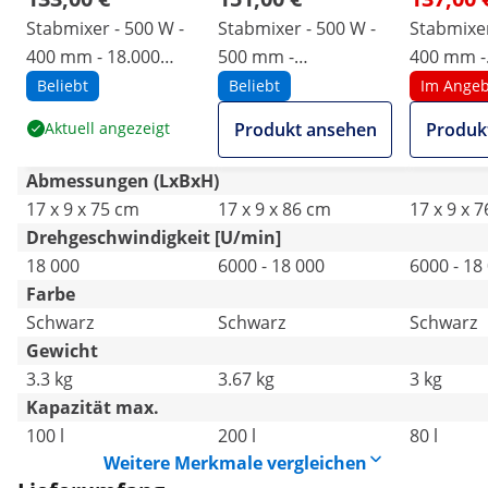
Stabmixer - 500 W -
Stabmixer - 500 W -
Stabmixer
400 mm - 18.000
500 mm -
400 mm -
U/min
einstellbare
Geschwin
Beliebt
Beliebt
Im Angeb
Geschwindigkeit -
stufenlos
Aktuell angezeigt
Produkt ansehen
Produk
6000 bis 18 000
- 6000 bi
U/min
U/min
Abmessungen (LxBxH)
17 x 9 x 75 cm
17 x 9 x 86 cm
17 x 9 x 
Drehgeschwindigkeit [U/min]
18 000
6000 - 18 000
6000 - 18
Farbe
Schwarz
Schwarz
Schwarz
Gewicht
3.3 kg
3.67 kg
3 kg
Kapazität max.
100 l
200 l
80 l
Weitere Merkmale vergleichen