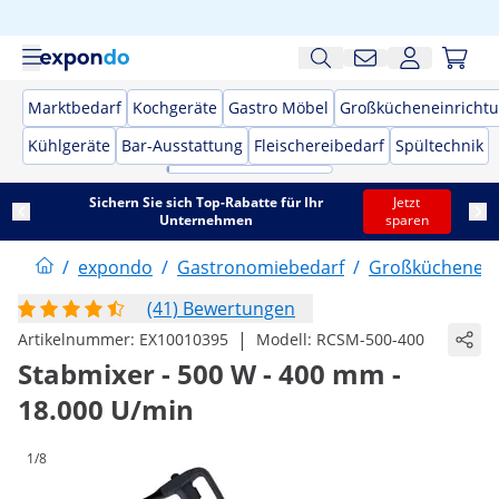
Marktbedarf
Kochgeräte
Gastro Möbel
Großkücheneinricht
Kühlgeräte
Bar-Ausstattung
Fleischereibedarf
Spültechnik
Sichern Sie sich Top-Rabatte für Ihr
Jetzt
Unternehmen
sparen
/
expondo
/
Gastronomiebedarf
/
Großküchenein
(41) Bewertungen
|
Artikelnummer:
EX10010395
Modell:
RCSM-500-400
Stabmixer - 500 W - 400 mm -
18.000 U/min
1/8