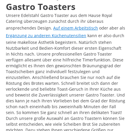
Gastro Toasters
Unsere Edelstahl Gastro Toaster aus dem Hause Royal
Catering überzeugen zunächst durch ihr überaus
ansprechendes Design.
Auf einem Arbeitstisch
oder aber als
Ergänzung zu anderen Küchenutensilien
kann er also durch
seine makellose Ästhetik begeistern. Natürlich stehen
Nutzbarkeit und Bedien-Komfort dieser ersten Eigenschaft
in Nichts nach. Unsere professionellen Gastro Toaster
verfügen allesamt über eine hilfreiche Timerfunktion. Diese
ermöglicht es Ihnen den gewünschten Bräunungsgrad der
Toastscheiben ganz individuell festzulegen und
einzustellen. Anschließend brauchen Sie nur noch auf die
Röstung des Brotes warten. Schnell breitet sich dann der
verlockende und beliebte Toast-Geruch in Ihrer Küche aus
und beweist die Zuverlässigkeit unserer Gastro Toaster. Und
dies kann je nach Ihren Vorlieben bei dem Grad der Röstung
schon nach eineinhalb bis zweieinhalb Minuten der Fall
sein. So kommen Sie ganz schnell an ihren delikaten Toast!
Durch unsere große Auswahl an Gastro Toastern können Sie
selbst entscheiden, wie viele Scheiben Brot Sie zubereiten
möchten. Dazu stehen Ihnen verschiedene Größen zur