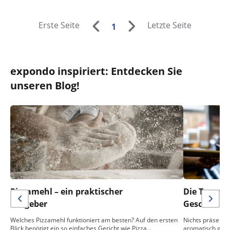
Erste Seite
Letzte Seite
1
expondo inspiriert: Entdecken Sie
unseren Blog!
Pizzamehl – ein praktischer
Die Temper
Ratgeber
Geschmack 
Welches Pizzamehl funktioniert am besten? Auf den ersten
Nichts präsentie
Blick benötigt ein so einfaches Gericht wie Pizza…
aromatisch gebac