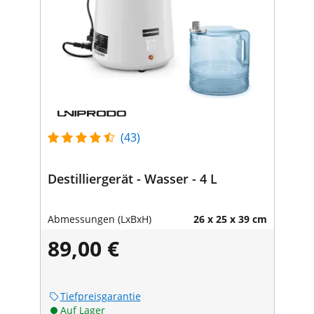
(43)
Destilliergerät - Wasser - 4 L
Abmessungen (LxBxH)
26 x 25 x 39 cm
89,00 €
Tiefpreisgarantie
Auf Lager