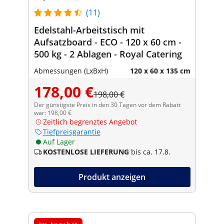
(11)
Edelstahl-Arbeitstisch mit
Aufsatzboard - ECO - 120 x 60 cm -
500 kg - 2 Ablagen - Royal Catering
Abmessungen (LxBxH)
120 x 60 x 135 cm
178,00 €
198,00 €
Der günstigste Preis in den 30 Tagen vor dem Rabatt
war: 198,00 €
Zeitlich begrenztes Angebot
Tiefpreisgarantie
Auf Lager
KOSTENLOSE LIEFERUNG
bis ca. 17.8.
Produkt anzeigen