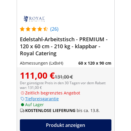
(26)
Edelstahl-Arbeitstisch - PREMIUM -
120 x 60 cm - 210 kg - klappbar -
Royal Catering
Abmessungen (LxBxH)
60 x 120 x 90 cm
111,00 €
131,00 €
Der günstigste Preis in den 30 Tagen vor dem Rabatt
war: 131,00 €
Zeitlich begrenztes Angebot
Tiefpreisgarantie
Auf Lager
KOSTENLOSE LIEFERUNG
bis ca. 13.8.
Produkt anzeigen