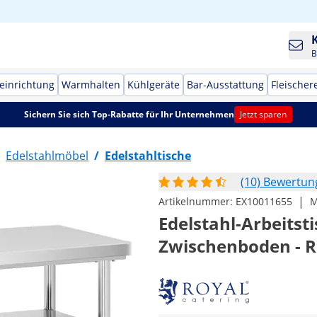
B
einrichtung
Warmhalten
Kühlgeräte
Bar-Ausstattung
Fleischer
Sichern Sie sich Top-Rabatte für Ihr Unternehmen
Jetzt sparen
Edelstahlmöbel
/
Edelstahltische
(10) Bewertu
|
Artikelnummer:
EX10011655
M
Edelstahl-Arbeitsti
Zwischenboden - R