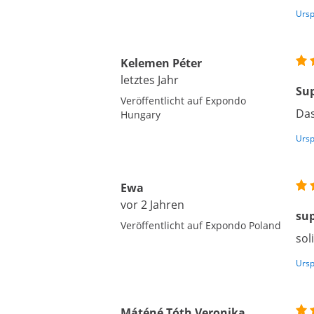
Ursp
Kelemen Péter
letztes Jahr
Su
Veröffentlicht auf Expondo
Das
Hungary
Ursp
Ewa
vor 2 Jahren
su
Veröffentlicht auf Expondo Poland
sol
Ursp
Máténé Tóth Veronika