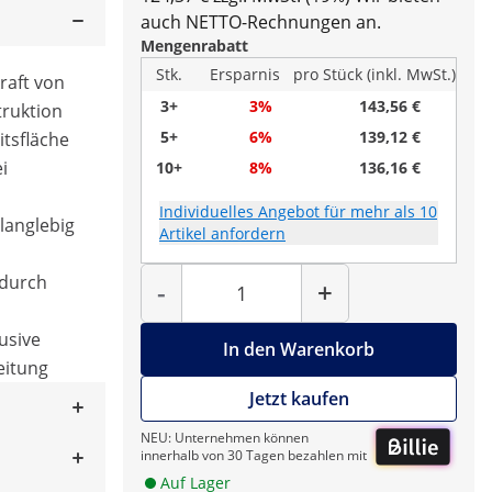
auch NETTO-Rechnungen an.
Mengenrabatt
Stk.
Ersparnis
pro Stück (inkl. MwSt.)
raft von
3+
3%
143,56 €
truktion
5+
6%
139,12 €
itsfläche
i
10+
8%
136,16 €
Individuelles Angebot für mehr als 10
 langlebig
Artikel anfordern
Menge
 durch
-
+
usive
In den Warenkorb
eitung
Jetzt kaufen
NEU: Unternehmen können
innerhalb von 30 Tagen bezahlen mit
Auf Lager