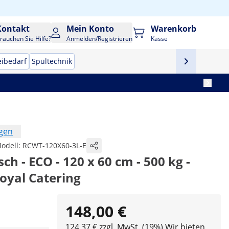
Kontakt
Mein Konto
Warenkorb
rauchen Sie Hilfe?
Anmelden/Registrieren
Kasse
eibedarf
Spültechnik
ngen
odell:
RCWT-120X60-3L-E
sch - ECO - 120 x 60 cm - 500 kg -
oyal Catering
148,00 €
124,37 € zzgl. MwSt. (19%)
Wir bieten