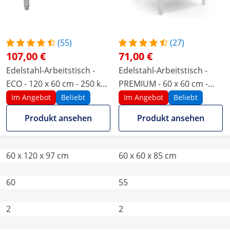
(55)
(27)
107,00 €
71,00 €
Edelstahl-Arbeitstisch -
Edelstahl-Arbeitstisch -
ECO - 120 x 60 cm - 250 kg -
PREMIUM - 60 x 60 cm -
Aufkantung - Royal
250 kg - Royal Catering
Im Angebot
Beliebt
Im Angebot
Beliebt
Catering
Produkt ansehen
Produkt ansehen
60 x 120 x 97 cm
60 x 60 x 85 cm
60
55
2
2