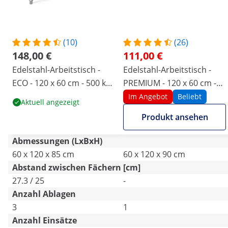
(10)
(26)
148,00 €
111,00 €
Edelstahl-Arbeitstisch -
Edelstahl-Arbeitstisch -
ECO - 120 x 60 cm - 500 kg -
PREMIUM - 120 x 60 cm -
Zwischenboden - Royal
210 kg - klappbar - Royal
Im Angebot
Beliebt
Aktuell angezeigt
Catering
Catering
Produkt ansehen
Abmessungen (LxBxH)
60 x 120 x 85 cm
60 x 120 x 90 cm
Abstand zwischen Fächern [cm]
27.3 / 25
-
Anzahl Ablagen
3
1
Anzahl Einsätze