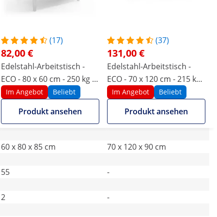
(17)
(37)
82,00 €
131,00 €
Edelstahl-Arbeitstisch -
Edelstahl-Arbeitstisch -
ECO - 80 x 60 cm - 250 kg -
ECO - 70 x 120 cm - 215 kg -
Royal Catering
klappbar - Royal Catering
Im Angebot
Beliebt
Im Angebot
Beliebt
Produkt ansehen
Produkt ansehen
60 x 80 x 85 cm
70 x 120 x 90 cm
55
-
2
-