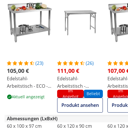
(23)
(26)
105,00 €
111,00 €
107,00 
Edelstahl-
Edelstahl-
Edelstahl
Arbeitstisch - ECO -
Arbeitstisch -
Arbeitstis
Im
Im
100 x 60 cm - 250 kg -
PREMIUM - 120 x 60
120 x 60 c
Beliebt
Angebot
Angebo
Aktuell angezeigt
Aufkantung - Royal
cm - 210 kg -
Aufkantun
Produkt ansehen
Produk
Catering
klappbar - Royal
Catering
Catering
Abmessungen (LxBxH)
60 x 100 x 97 cm
60 x 120 x 90 cm
60 x 120 