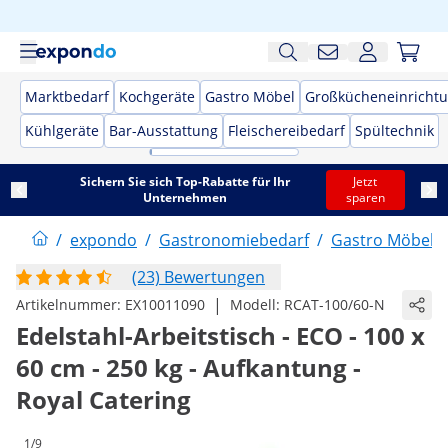
Marktbedarf
Kochgeräte
Gastro Möbel
Großkücheneinricht
Kühlgeräte
Bar-Ausstattung
Fleischereibedarf
Spültechnik
Sichern Sie sich Top-Rabatte für Ihr
Jetzt
Unternehmen
sparen
/
expondo
/
Gastronomiebedarf
/
Gastro Möbel
/
(23) Bewertungen
|
Artikelnummer:
EX10011090
Modell:
RCAT-100/60-N
Edelstahl-Arbeitstisch - ECO - 100 x
60 cm - 250 kg - Aufkantung -
Royal Catering
1/9