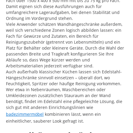
Fach oder 1500 x 400 x 500 mm mit bis zu 75 kg pro Fach.
Damit eignen sich diese Ausführungen auch für
umfangreichere Lageraufgaben, bei denen Stabilität und
Ordnung im Vordergrund stehen.
Viele Anwender schätzen Wandhängeschränke außerdem,
weil sich verschiedene Zonen logisch abbilden lassen: ein
Fach für Gewürze und Zutaten, ein Bereich für
Reinigungszubehör (getrennt von Lebensmitteln) und ein
Platz für Behälter oder kleinere Geräte. Durch die Wahl der
passenden Breite und Tragkraft konfigurieren Sie Ihre
Abläufe so, dass Wege kürzer werden und
Arbeitsmaterialien jederzeit verfügbar sind.
Auch außerhalb klassischer Küchen lassen sich Edelstahl-
Hängeschränke sinnvoll einsetzen – überall dort, wo
Feuchtigkeit, Spritzer oder häufige Reinigung vorkommen.
Wer etwa in Nebenräumen, Waschbereichen oder
Umkleidezonen zusätzlichen Stauraum an der Wand
benötigt, findet im Edelstahl eine pflegeleichte Lösung, die
sich gut mit anderen Einrichtungslinien wie
badezimmermöbel
kombinieren lässt, wenn ein
einheitlicher, sauberer Look gefragt ist.