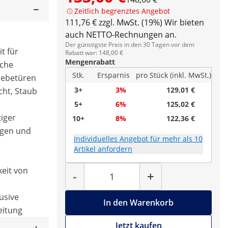
Zeitlich begrenztes Angebot
111,76 € zzgl. MwSt. (19%)
Wir bieten
auch NETTO-Rechnungen an.
Der günstigste Preis in den 30 Tagen vor dem
t für
Rabatt war: 148,00 €
Mengenrabatt
che
Stk.
Ersparnis
pro Stück (inkl. MwSt.)
hiebetüren
3+
3%
129,01 €
cht, Staub
5+
6%
125,02 €
tiger
10+
8%
122,36 €
nigen und
Individuelles Angebot für mehr als 10
Artikel anfordern
Menge
keit von
-
+
usive
In den Warenkorb
eitung
Jetzt kaufen