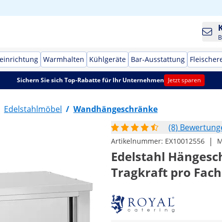
B
einrichtung
Warmhalten
Kühlgeräte
Bar-Ausstattung
Fleischer
Sichern Sie sich Top-Rabatte für Ihr Unternehmen
Jetzt sparen
Edelstahlmöbel
/
Wandhängeschränke
(8) Bewertung
|
Artikelnummer:
EX10012556
M
Edelstahl Hängesch
Tragkraft pro Fach