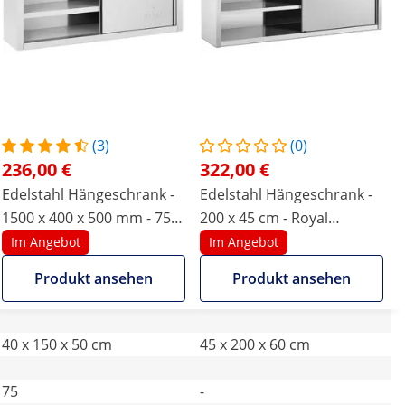
(3)
(0)
236,00 €
322,00 €
Edelstahl Hängeschrank -
Edelstahl Hängeschrank -
1500 x 400 x 500 mm - 75
200 x 45 cm - Royal
kg Tragkraft pro Fach -
Catering - 30 kg
Im Angebot
Im Angebot
Royal Catering
Produkt ansehen
Produkt ansehen
40 x 150 x 50 cm
45 x 200 x 60 cm
75
-