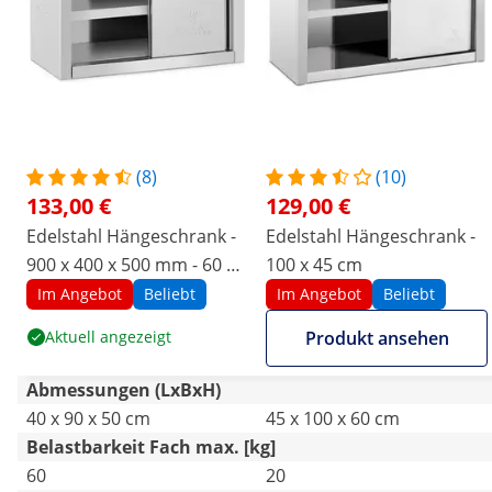
(8)
(10)
133,00 €
129,00 €
Edelstahl Hängeschrank -
Edelstahl Hängeschrank -
900 x 400 x 500 mm - 60 kg
100 x 45 cm
Tragkraft pro Fach - Royal
Im Angebot
Beliebt
Im Angebot
Beliebt
Catering
Aktuell angezeigt
Produkt ansehen
Abmessungen (LxBxH)
40 x 90 x 50 cm
45 x 100 x 60 cm
Belastbarkeit Fach max. [kg]
60
20