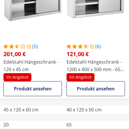
(5)
(6)
201,00 €
121,00 €
Edelstahl Hängeschrank -
Edelstahl Hängeschrank -
120 x 45 cm
1200 x 400 x 500 mm - 65
kg Tragkraft pro Fach -
Im Angebot
Im Angebot
Royal Catering
Produkt ansehen
Produkt ansehen
45 x 120 x 60 cm
40 x 120 x 50 cm
20
65