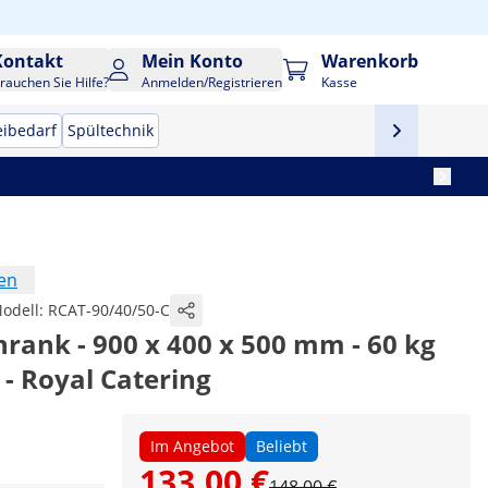
Kontakt
Mein Konto
Warenkorb
rauchen Sie Hilfe?
Anmelden/Registrieren
Kasse
eibedarf
Spültechnik
en
odell:
RCAT-90/40/50-C
rank - 900 x 400 x 500 mm - 60 kg
 - Royal Catering
Im Angebot
Beliebt
133,00 €
148,00 €