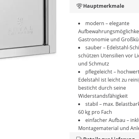
Hauptmerkmale
modern – elegante
Aufbewahrungsmöglichkei
Gastronomie und Großkü
sauber – Edelstahl-Sc
schützen Utensilien vor Li
und Schmutz
pflegeleicht – hochwer
Edelstahl ist leicht zu rei
besticht durch seine
Widerstandsfähigkeit
stabil – max. Belastbar
60 kg pro Fach
einfacher Aufbau – inkl
Montagematerial und Anl