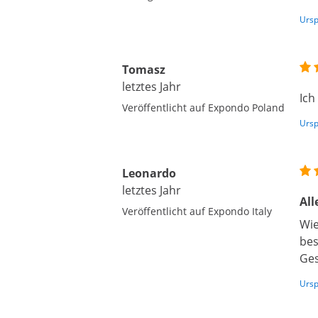
Ursp
Tomasz
letztes Jahr
Ich
Veröffentlicht auf Expondo Poland
Ursp
Leonardo
letztes Jahr
All
Veröffentlicht auf Expondo Italy
Wie
bes
Ges
Ursp