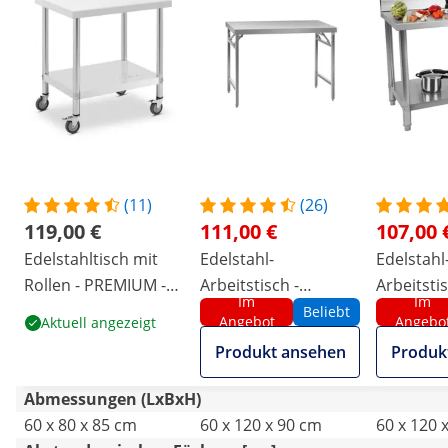
(11)
(26)
119,00 €
111,00 €
107,00 
Edelstahltisch mit
Edelstahl-
Edelstahl
Rollen - PREMIUM -
Arbeitstisch -
Arbeitstis
Im
Im
60 x 80 cm - 135 kg -
PREMIUM - 120 x 60
120 x 60 c
Beliebt
Angebot
Angebo
Aktuell angezeigt
Royal Catering
cm - 210 kg -
Aufkantun
Produkt ansehen
Produk
klappbar - Royal
Catering
Catering
Abmessungen (LxBxH)
60 x 80 x 85 cm
60 x 120 x 90 cm
60 x 120 