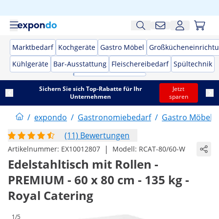
Marktbedarf
Kochgeräte
Gastro Möbel
Großkücheneinricht
Kühlgeräte
Bar-Ausstattung
Fleischereibedarf
Spültechnik
Sichern Sie sich Top-Rabatte für Ihr
Jetzt
Unternehmen
sparen
/
expondo
/
Gastronomiebedarf
/
Gastro Möbel
/
(11) Bewertungen
|
Artikelnummer:
EX10012807
Modell:
RCAT-80/60-W
Edelstahltisch mit Rollen -
PREMIUM - 60 x 80 cm - 135 kg -
Royal Catering
1/5