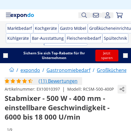
Marktbedarf
Kochgeräte
Gastro Möbel
Großkücheneinricht
Kühlgeräte
Bar-Ausstattung
Fleischereibedarf
Spültechnik
Sichern Sie sich Top-Rabatte für Ihr
Jetzt
Unternehmen
sparen
/
expondo
/
Gastronomiebedarf
/
Großküchenein
(11) Bewertungen
|
Artikelnummer:
EX10010397
Modell:
RCSM-500-400P
Stabmixer - 500 W - 400 mm -
einstellbare Geschwindigkeit -
6000 bis 18 000 U/min
1/9