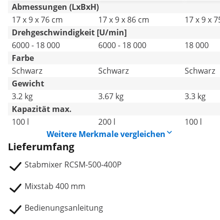
U/min
U/min
Abmessungen (LxBxH)
17 x 9 x 76 cm
17 x 9 x 86 cm
17 x 9 x 
Drehgeschwindigkeit [U/min]
6000 - 18 000
6000 - 18 000
18 000
Farbe
Schwarz
Schwarz
Schwarz
Gewicht
3.2 kg
3.67 kg
3.3 kg
Kapazität max.
100 l
200 l
100 l
Weitere Merkmale vergleichen
Lieferumfang
Stabmixer RCSM-500-400P
Mixstab 400 mm
Bedienungsanleitung