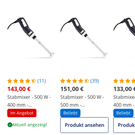
(11)
(39)
143,00 €
151,00 €
133,00 
Stabmixer - 500 W -
Stabmixer - 500 W -
Stabmixer
400 mm -
500 mm -
400 mm -
einstellbare
einstellbare
U/min
Im Angebot
Beliebt
Beliebt
Geschwindigkeit -
Geschwindigkeit -
Aktuell angezeigt
Produkt ansehen
Produk
6000 bis 18 000
6000 bis 18 000