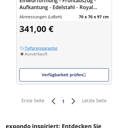
Einwurföffnung - Frontauszug -
Aufkantung - Edelstahl - Royal
Catering
Abmessungen (LxBxH)
70 x 70 x 97 cm
341,00 €
Tiefpreisgarantie
Ausverkauft
Verfügbarkeit prüfen
Erste Seite
Letzte Seite
1
expondo inspiriert: Entdecken Sie