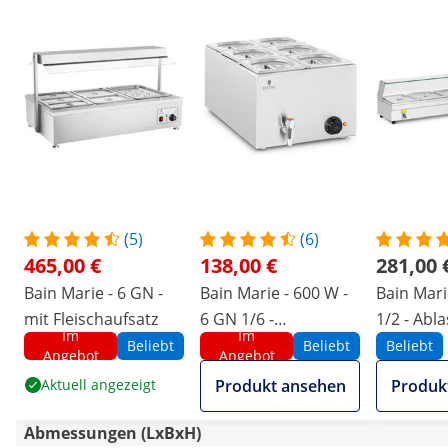
(5)
(6)
465,00 €
138,00 €
281,00 
Bain Marie - 6 GN -
Bain Marie - 600 W -
Bain Mari
mit Fleischaufsatz
6 GN 1/6 -
1/2 - Abl
Im
Im
Ablasshahn
Beliebt
Beliebt
Beliebt
Angebot
Angebot
Aktuell angezeigt
Produkt ansehen
Produk
Abmessungen (LxBxH)