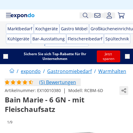
Marktbedarf
Kochgeräte
Gastro Möbel
Großkücheneinricht
Kühlgeräte
Bar-Ausstattung
Fleischereibedarf
Spültechnik
Sichern Sie sich Top-Rabatte für Ihr
Jetzt
Unternehmen
sparen
/
expondo
/
Gastronomiebedarf
/
Warmhalten
/
(5) Bewertungen
|
Artikelnummer:
EX10010380
Modell:
RCBM-6D
Bain Marie - 6 GN - mit
Fleischaufsatz
1/9