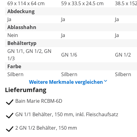
69 x 114 x 64 cm
59 x 33.5 x 24.5 cm
38.5 x 15
Abdeckung
Ja
Ja
Ja
Ablasshahn
Nein
Ja
Ja
Behältertyp
GN 1/1, GN 1/2, GN
GN 1/6
GN 1/2
1/3
Farbe
Silbern
Silbern
Silbern
Weitere Merkmale vergleichen
Lieferumfang
Bain Marie RCBM-6D
GN 1/1 Behälter, 150 mm, inkl. Fleischaufsatz
2 GN 1/2 Behälter, 150 mm