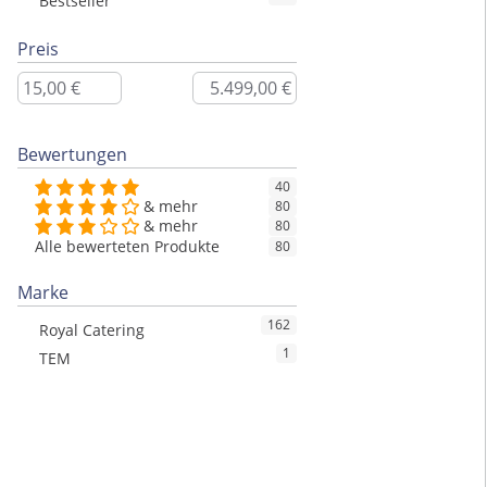
Bestseller
Preis
Bewertungen
40
& mehr
80
& mehr
80
Alle bewerteten Produkte
80
Marke
162
Royal Catering
1
TEM