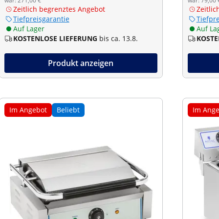
war: 271,00 €
war: 79,00 
Zeitlich begrenztes Angebot
Zeitli
Tiefpreisgarantie
Tiefpr
Auf Lager
Auf La
KOSTENLOSE LIEFERUNG
bis ca. 13.8.
KOSTE
Produkt anzeigen
Im Angebot
Beliebt
Im Ange