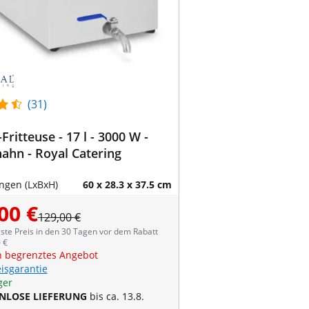
(31)
Fritteuse - 17 l - 3000 W -
ahn - Royal Catering
gen (LxBxH)
60 x 28.3 x 37.5 cm
00 €
129,00 €
ste Preis in den 30 Tagen vor dem Rabatt
 €
ch begrenztes Angebot
eisgarantie
ger
NLOSE LIEFERUNG
bis ca. 13.8.