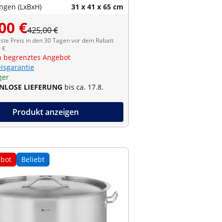
gen (LxBxH)
31 x 41 x 65 cm
00 €
425,00 €
ste Preis in den 30 Tagen vor dem Rabatt
 €
ch begrenztes Angebot
eisgarantie
ger
NLOSE LIEFERUNG
bis ca. 17.8.
Produkt anzeigen
bot
Beliebt