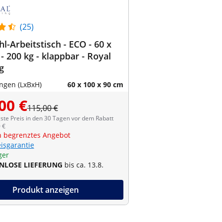
(25)
hl-Arbeitstisch - ECO - 60 x
- 200 kg - klappbar - Royal
g
gen (LxBxH)
60 x 100 x 90 cm
00 €
115,00 €
ste Preis in den 30 Tagen vor dem Rabatt
 €
ch begrenztes Angebot
eisgarantie
ger
NLOSE LIEFERUNG
bis ca. 13.8.
Produkt anzeigen