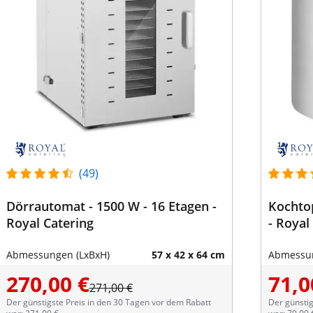
(49)
Dörrautomat - 1500 W - 16 Etagen -
Kochtop
Royal Catering
- Royal
Abmessungen (LxBxH)
57 x 42 x 64 cm
Abmessun
270,00 €
71,0
271,00 €
Der günstigste Preis in den 30 Tagen vor dem Rabatt
Der günstig