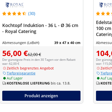
(30)
Edelsta
Kochtopf Induktion - 36 L - Ø 36 cm
100 cm 
- Royal Catering
Caterin
Abmessungen (LxBxH)
39 x 47 x 40 cm
Abmessun
56,00 €
104,
62,00 €
Der günstigste Preis in den 30 Tagen vor dem Rabatt
Der günstig
war: 62,00 €
war: 115,00
Zeitlich begrenztes Angebot
Zeitli
Tiefpreisgarantie
Tiefpr
Auf Lager
Auf La
KOSTENLOSE LIEFERUNG
bis ca. 13.8.
KOSTE
Produkt anzeigen