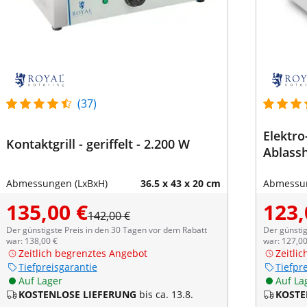
(37)
Elektro-
Kontaktgrill - geriffelt - 2.200 W
Ablassh
Abmessungen (LxBxH)
36.5 x 43 x 20 cm
Abmessun
135,00 €
123,
142,00 €
Der günstigste Preis in den 30 Tagen vor dem Rabatt
Der günstig
war: 138,00 €
war: 127,00
Zeitlich begrenztes Angebot
Zeitli
Tiefpreisgarantie
Tiefpr
Auf Lager
Auf La
KOSTENLOSE LIEFERUNG
bis ca. 13.8.
KOSTE