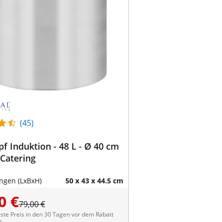
(45)
f Induktion - 48 L - Ø 40 cm
 Catering
gen (LxBxH)
50 x 43 x 44.5 cm
0 €
79,00 €
ste Preis in den 30 Tagen vor dem Rabatt