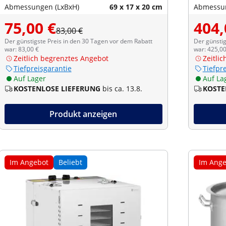
Abmessungen (LxBxH)
69 x 17 x 20 cm
Abmessun
75,00 €
404,
83,00 €
Der günstigste Preis in den 30 Tagen vor dem Rabatt
Der günstig
war: 83,00 €
war: 425,00
Zeitlich begrenztes Angebot
Zeitli
Tiefpreisgarantie
Tiefpr
Auf Lager
Auf La
KOSTENLOSE LIEFERUNG
bis ca. 13.8.
KOSTE
Produkt anzeigen
Im Angebot
Beliebt
Im Ange