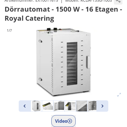
|
Artikelnummer:
EX10011615
Modell:
RCDA-1350/100S
Dörrautomat - 1500 W - 16 Etagen -
Royal Catering
1/7
Video