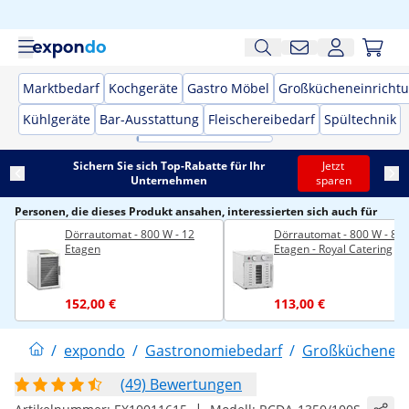
Marktbedarf
Kochgeräte
Gastro Möbel
Großkücheneinricht
Kühlgeräte
Bar-Ausstattung
Fleischereibedarf
Spültechnik
Sichern Sie sich Top-Rabatte für Ihr
Jetzt
Unternehmen
sparen
Personen, die dieses Produkt ansahen, interessierten sich auch für
Dörrautomat - 800 W - 12
Dörrautomat - 800 W - 8
Etagen
Etagen - Royal Catering
152,00 €
113,00 €
/
expondo
/
Gastronomiebedarf
/
Großküchenein
(49) Bewertungen