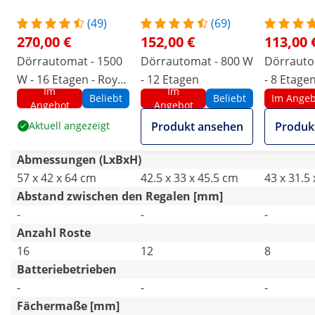
(49)
(69)
270,00 €
152,00 €
113,00 
Dörrautomat - 1500
Dörrautomat - 800 W
Dörrauto
W - 16 Etagen - Royal
- 12 Etagen
- 8 Etagen
Im
Im
Catering
Catering
Beliebt
Beliebt
Im Angeb
Angebot
Angebot
Aktuell angezeigt
Produkt ansehen
Produk
Abmessungen (LxBxH)
57 x 42 x 64 cm
42.5 x 33 x 45.5 cm
43 x 31.5
Abstand zwischen den Regalen [mm]
-
-
-
Anzahl Roste
16
12
8
Batteriebetrieben
-
-
-
Fächermaße [mm]