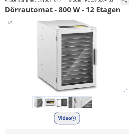
|
Artikelnummer:
EX10011617
Modell:
RCDA-500/45S
Dörrautomat - 800 W - 12 Etagen
1/6
Video