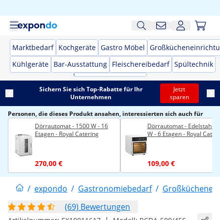
Marktbedarf
Kochgeräte
Gastro Möbel
Großkücheneinricht
Kühlgeräte
Bar-Ausstattung
Fleischereibedarf
Spültechnik
Sichern Sie sich Top-Rabatte für Ihr
Jetzt
Unternehmen
sparen
Personen, die dieses Produkt ansahen, interessierten sich auch für
Dörrautomat - 1500 W - 16
Dörrautomat - Edelstahl - 
Etagen - Royal Catering
W - 6 Etagen - Royal Cater
270,00 €
109,00 €
/
expondo
/
Gastronomiebedarf
/
Großküchenein
(69) Bewertungen