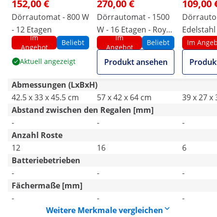
152,00 €
270,00 €
109,00 
Dörrautomat - 800 W
Dörrautomat - 1500
Dörrauto
- 12 Etagen
W - 16 Etagen - Royal
Edelstahl 
Im
Im
Catering
Etagen - 
Beliebt
Beliebt
Im Angeb
Angebot
Angebot
Catering
Aktuell angezeigt
Produkt ansehen
Produk
Abmessungen (LxBxH)
42.5 x 33 x 45.5 cm
57 x 42 x 64 cm
39 x 27 x
Abstand zwischen den Regalen [mm]
-
-
-
Anzahl Roste
12
16
6
Batteriebetrieben
-
-
-
Fächermaße [mm]
-
-
-
Weitere Merkmale vergleichen