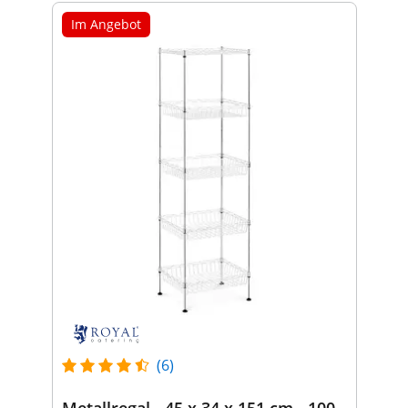
Im Angebot
(6)
Metallregal - 45 x 34 x 151 cm - 100