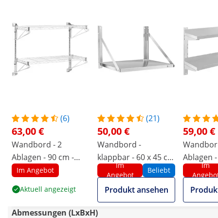
(6)
(21)
63,00 €
50,00 €
59,00 €
Wandbord - 2
Wandbord -
Wandbord
Ablagen - 90 cm -
klappbar - 60 x 45 cm
Ablagen -
Im
Im
Royal Catering
- 40 kg - Edelstahl
Im Angebot
Beliebt
Angebot
Angebo
Aktuell angezeigt
Produkt ansehen
Produk
Abmessungen (LxBxH)