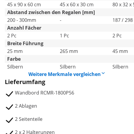
45 x 90 x 60 cm
45 x 60 x 30 cm
80 x 32 x
Abstand zwischen den Regalen [mm]
200 - 300mm
-
187 / 298
Anzahl Fächer
2 Pc
1 Pc
2 Pc
Breite Führung
25 mm
265 mm
45 mm
Farbe
Silbern
Silbern
Silbern
Weitere Merkmale vergleichen
Lieferumfang
Wandbord RCMR-1800P56
2 Ablagen
2 Seitenteile
2 x 2 Halterungen