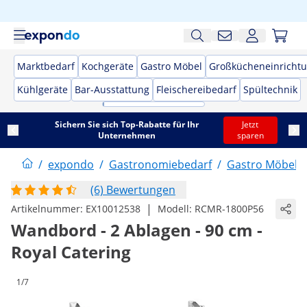
Marktbedarf
Kochgeräte
Gastro Möbel
Großkücheneinricht
Kühlgeräte
Bar-Ausstattung
Fleischereibedarf
Spültechnik
Sichern Sie sich Top-Rabatte für Ihr
Jetzt
Unternehmen
sparen
/
expondo
/
Gastronomiebedarf
/
Gastro Möbel
/
(6) Bewertungen
|
Artikelnummer:
EX10012538
Modell:
RCMR-1800P56
Wandbord - 2 Ablagen - 90 cm -
Royal Catering
1/7