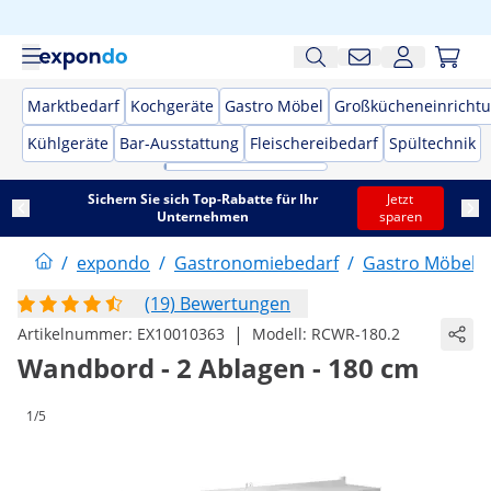
Marktbedarf
Kochgeräte
Gastro Möbel
Großkücheneinricht
Kühlgeräte
Bar-Ausstattung
Fleischereibedarf
Spültechnik
Sichern Sie sich Top-Rabatte für Ihr
Jetzt
Unternehmen
sparen
/
expondo
/
Gastronomiebedarf
/
Gastro Möbel
/
(19) Bewertungen
|
Artikelnummer:
EX10010363
Modell:
RCWR-180.2
Wandbord - 2 Ablagen - 180 cm
1/5