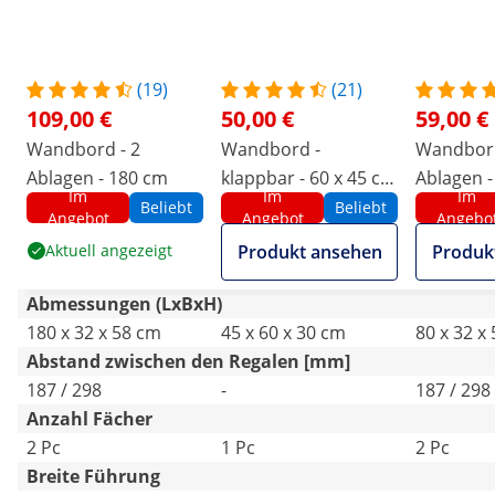
(19)
(21)
109,00 €
50,00 €
59,00 €
Wandbord - 2
Wandbord -
Wandbord
Ablagen - 180 cm
klappbar - 60 x 45 cm
Ablagen -
Im
Im
Im
- 40 kg - Edelstahl
Beliebt
Beliebt
Angebot
Angebot
Angebo
Aktuell angezeigt
Produkt ansehen
Produk
Abmessungen (LxBxH)
180 x 32 x 58 cm
45 x 60 x 30 cm
80 x 32 x
Abstand zwischen den Regalen [mm]
187 / 298
-
187 / 298
Anzahl Fächer
2 Pc
1 Pc
2 Pc
Breite Führung