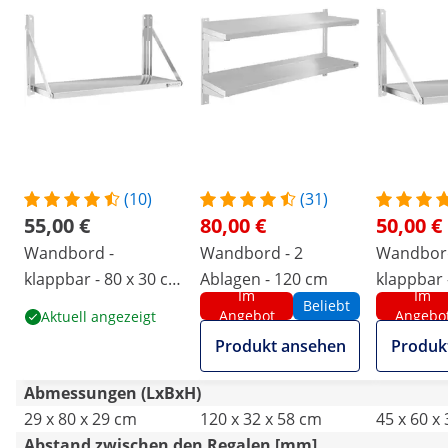
(10)
(31)
55,00 €
80,00 €
50,00 €
Wandbord -
Wandbord - 2
Wandbord
klappbar - 80 x 30 cm
Ablagen - 120 cm
klappbar 
Im
Im
- 40 kg - Edelstahl
- 40 kg - 
Beliebt
Angebot
Angebo
Aktuell angezeigt
Produkt ansehen
Produk
Abmessungen (LxBxH)
29 x 80 x 29 cm
120 x 32 x 58 cm
45 x 60 x
Abstand zwischen den Regalen [mm]