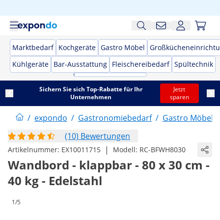
Marktbedarf
Kochgeräte
Gastro Möbel
Großkücheneinricht
Kühlgeräte
Bar-Ausstattung
Fleischereibedarf
Spültechnik
Sichern Sie sich Top-Rabatte für Ihr
Jetzt
Unternehmen
sparen
/
expondo
/
Gastronomiebedarf
/
Gastro Möbel
/
(10) Bewertungen
|
Artikelnummer:
EX10011715
Modell:
RC-BFWH8030
Wandbord - klappbar - 80 x 30 cm -
40 kg - Edelstahl
1/5