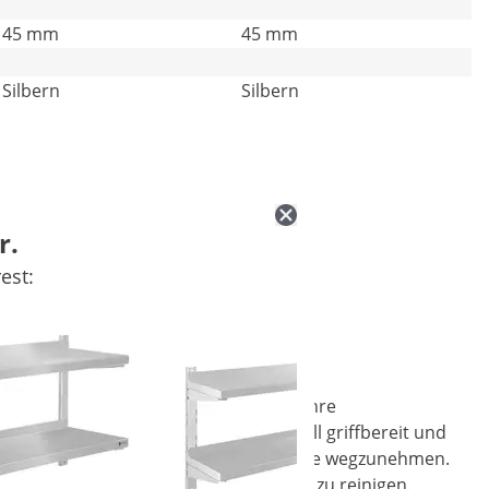
45 mm
45 mm
Silbern
Silbern
r.
est:
on Royal Catering und bewahren Sie Ihre
e Konstruktion haben Sie alles schnell griffbereit und
l angebracht werden, ohne Arbeitsfläche wegzunehmen.
anglebigkeit und ist außerdem einfach zu reinigen.