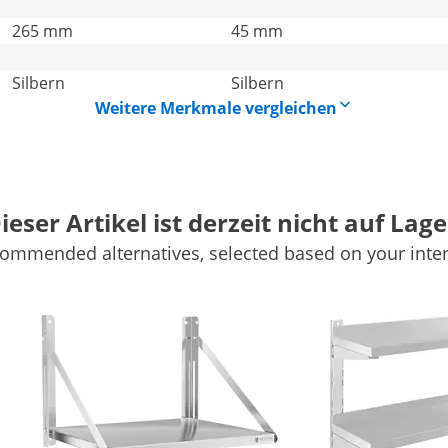
265 mm
45 mm
Silbern
Silbern
Weitere Merkmale vergleichen
ieser Artikel ist derzeit nicht auf Lage
ommended alternatives, selected based on your inter
ann entscheiden Sie sich für das Hängeregal RCHC-120/38 v
ewürze übersichtlich und raumeffizient auf. Durch die offen
Befestigung an der Wand kann das Hängeregal fast überal
bgerundete Ecken vor Verletzungen. Das Material steht für L