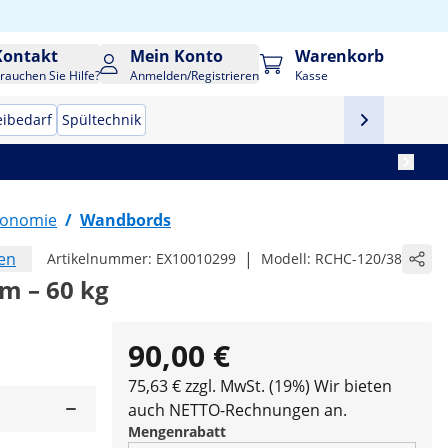
Kontakt
Mein Konto
Warenkorb
rauchen Sie Hilfe?
Anmelden/Registrieren
Kasse
eibedarf
Spültechnik
tronomie
/
Wandbords
en
|
Artikelnummer:
EX10010299
Modell:
RCHC-120/38
m – 60 kg
90,00 €
75,63 € zzgl. MwSt. (19%)
Wir bieten
auch NETTO-Rechnungen an.
Mengenrabatt