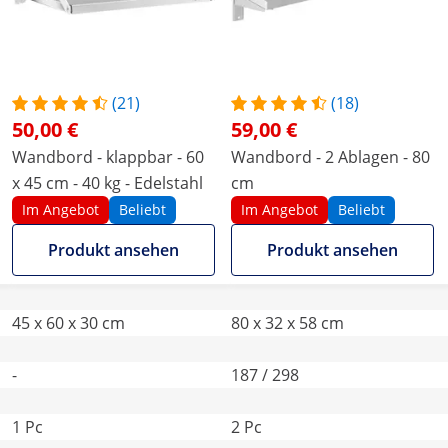
(21)
(18)
50,00 €
59,00 €
Wandbord - klappbar - 60
Wandbord - 2 Ablagen - 80
x 45 cm - 40 kg - Edelstahl
cm
Im Angebot
Beliebt
Im Angebot
Beliebt
Produkt ansehen
Produkt ansehen
45 x 60 x 30 cm
80 x 32 x 58 cm
-
187 / 298
1 Pc
2 Pc