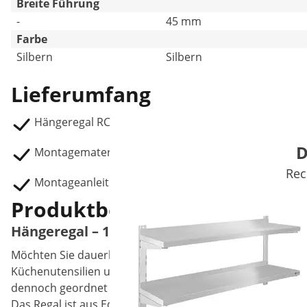
Breite Führung
-
45 mm
Farbe
Silbern
Silbern
Lieferumfang
Hängeregal RCHC- 120/38
D
Montagematerial (inkl. Ankerbolzen)
Rec
Montageanleitung
Produktbeschreibung
Hängeregal – 120 cm – 60 kg
Möchten Sie dauerhaft Ordnung in Ihre Küche bringen? D
Küchenutensilien und -geräte, Lebensmittelvorräte oder G
dennoch geordnet aufbewahrt. Durch die platzsparende 
Das Regal ist aus Edelstahl gefertigt und schützt durch a