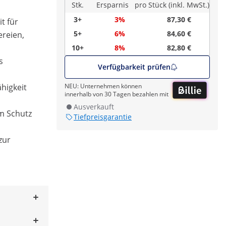
Stk.
Ersparnis
pro Stück (inkl. MwSt.)
3+
3%
87,30 €
t für
5+
6%
84,60 €
ereien,
10+
8%
82,80 €
s
Verfügbarkeit prüfen
higkeit
NEU: Unternehmen können
innerhalb von 30 Tagen bezahlen mit
Ausverkauft
m Schutz
Tiefpreisgarantie
zur