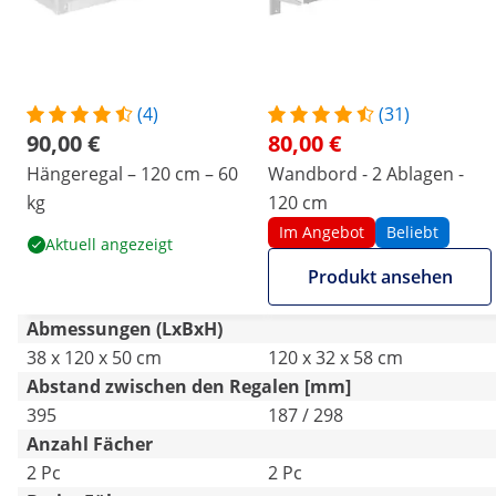
(4)
(31)
90,00 €
80,00 €
Hängeregal – 120 cm – 60
Wandbord - 2 Ablagen -
kg
120 cm
Im Angebot
Beliebt
Aktuell angezeigt
Produkt ansehen
Abmessungen (LxBxH)
38 x 120 x 50 cm
120 x 32 x 58 cm
Abstand zwischen den Regalen [mm]
395
187 / 298
Anzahl Fächer
2 Pc
2 Pc