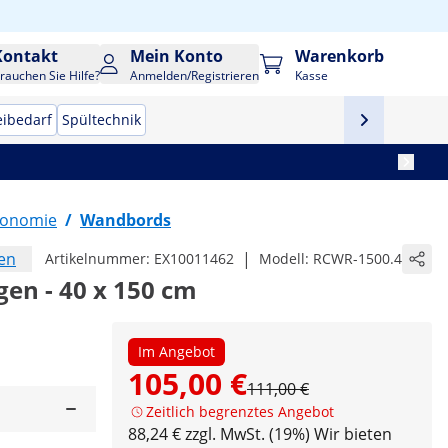
Kontakt
Mein Konto
Warenkorb
rauchen Sie Hilfe?
Anmelden/Registrieren
Kasse
eibedarf
Spültechnik
tronomie
/
Wandbords
en
|
Artikelnummer:
EX10011462
Modell:
RCWR-1500.4
en - 40 x 150 cm
Im Angebot
105,00 €
111,00 €
Zeitlich begrenztes Angebot
88,24 € zzgl. MwSt. (19%)
Wir bieten