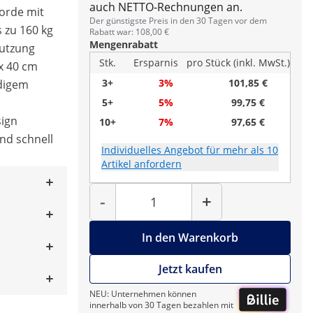
auch NETTO-Rechnungen an.
Borde mit
Der günstigste Preis in den 30 Tagen vor dem
s zu 160 kg
Rabatt war: 108,00 €
Mengenrabatt
Nutzung
Stk.
Ersparnis
pro Stück (inkl. MwSt.)
x 40 cm
3+
3%
101,85 €
ndigem
5+
5%
99,75 €
sign
10+
7%
97,65 €
und schnell
Individuelles Angebot für mehr als 10
Artikel anfordern
Menge
-
+
In den Warenkorb
Jetzt kaufen
NEU: Unternehmen können
innerhalb von 30 Tagen bezahlen mit