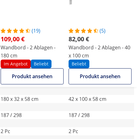
(19)
(5)
109,00 €
82,00 €
Wandbord - 2 Ablagen -
Wandbord - 2 Ablagen - 40
180 cm
x 100 cm
Im Angebot
Beliebt
Beliebt
Produkt ansehen
Produkt ansehen
180 x 32 x 58 cm
42 x 100 x 58 cm
187 / 298
187 / 298
2 Pc
2 Pc