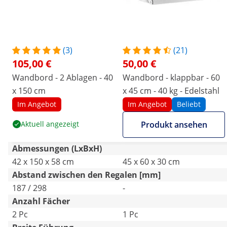
(3)
(21)
105,00 €
50,00 €
Wandbord - 2 Ablagen - 40
Wandbord - klappbar - 60
x 150 cm
x 45 cm - 40 kg - Edelstahl
Im Angebot
Im Angebot
Beliebt
Aktuell angezeigt
Produkt ansehen
Abmessungen (LxBxH)
42 x 150 x 58 cm
45 x 60 x 30 cm
Abstand zwischen den Regalen [mm]
187 / 298
-
Anzahl Fächer
2 Pc
1 Pc