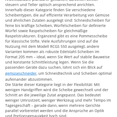
steuern und Teller optisch ansprechend anrichten.
Innerhalb dieser Kategorie finden Sie verschiedene
Scheibentypen, die auf effiziente Verarbeitung von Gemüse
und ähnlichen Zutaten ausgelegt sind: Schneidscheiben für
feine bis kräftige Scheiben, Würfelscheiben für definierte
Würfel sowie Raspelscheiben für gleichmäßige
Raspelstrukturen. Ergänzend gibt es eine Pommesscheibe
für klassische Stifte. Viele Ausführungen sind auf die
Nutzung mit dem Modell RCGS 550 ausgelegt, andere
Varianten kommen als robuste Edelstahl-Scheiben im
Format 205 mm – ideal, wenn Sie Wert auf stabile Bauweise
und konstante Schnittleistung legen. Wenn Sie die
passenden Geräte dazu suchen, lohnt sich ein Blick auf
gemüseschneider
, um Schneidtechnik und Scheiben optimal
aufeinander abzustimmen.
Die Stärke dieser Kategorie liegt in der Flexibilität: Mit
wenigen Handgriffen wird die Scheibe gewechselt und der
Schnitt an die jeweilige Zutat angepasst. Das bedeutet
weniger Umrüstzeit, weniger Werkzeug und mehr Tempo im
Tagesgeschäft – gerade dann, wenn mehrere Gerichte
parallel vorbereitet werden und die Ansprüche an Optik
und Portionsgenauigkeit hoch sind.