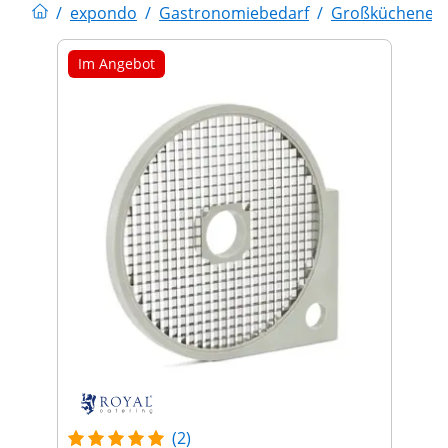
/
expondo
/
Gastronomiebedarf
/
Großküchenein
Im Angebot
(2)