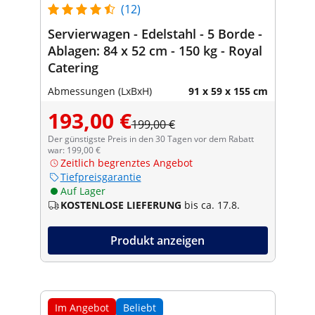
(12)
Servierwagen - Edelstahl - 5 Borde -
Ablagen: 84 x 52 cm - 150 kg - Royal
Catering
Abmessungen (LxBxH)
91 x 59 x 155 cm
193,00 €
199,00 €
Der günstigste Preis in den 30 Tagen vor dem Rabatt
war: 199,00 €
Zeitlich begrenztes Angebot
Tiefpreisgarantie
Auf Lager
KOSTENLOSE LIEFERUNG
bis ca. 17.8.
Produkt anzeigen
Im Angebot
Beliebt