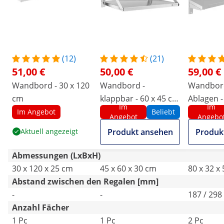
(12)
(21)
51,00 €
50,00 €
59,00 €
Wandbord - 30 x 120
Wandbord -
Wandbord
cm
klappbar - 60 x 45 cm
Ablagen -
Im
Im
- 40 kg - Edelstahl
Im Angebot
Beliebt
Angebot
Angebo
Aktuell angezeigt
Produkt ansehen
Produk
Abmessungen (LxBxH)
30 x 120 x 25 cm
45 x 60 x 30 cm
80 x 32 x
Abstand zwischen den Regalen [mm]
-
-
187 / 298
Anzahl Fächer
1 Pc
1 Pc
2 Pc