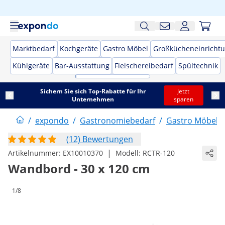
Marktbedarf
Kochgeräte
Gastro Möbel
Großkücheneinricht
Kühlgeräte
Bar-Ausstattung
Fleischereibedarf
Spültechnik
Sichern Sie sich Top-Rabatte für Ihr
Jetzt
Unternehmen
sparen
/
expondo
/
Gastronomiebedarf
/
Gastro Möbel
/
(12) Bewertungen
|
Artikelnummer:
EX10010370
Modell:
RCTR-120
Wandbord - 30 x 120 cm
1/8