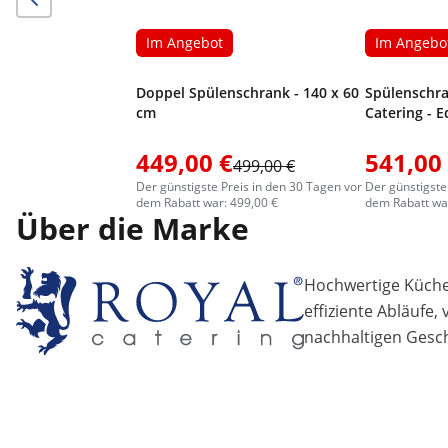
Im Angebot
Im Angebo
Doppel Spülenschrank - 140 x 60
Spülenschra
cm
Catering - E
449,00 €
541,00
499,00 €
Der günstigste Preis in den 30 Tagen vor
Der günstigste
dem Rabatt war: 499,00 €
dem Rabatt war
Über die Marke
Hochwertige Küchen
effiziente Abläufe,
nachhaltigen Gesch