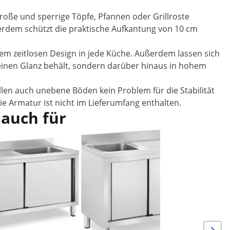
roße und sperrige Töpfe, Pfannen oder Grillroste
ßerdem schützt die praktische Aufkantung von 10 cm
nem zeitlosen Design in jede Küche. Außerdem lassen sich
 seinen Glanz behält, sondern darüber hinaus in hohem
llen auch unebene Böden kein Problem für die Stabilität
e Armatur ist nicht im Lieferumfang enthalten.
 auch für
Im Ang
Spültisch
70 x 70 