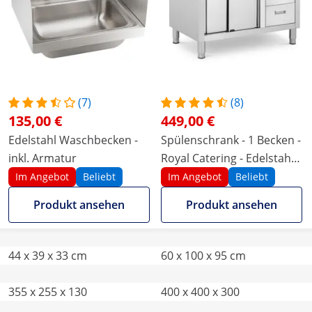
(7)
(8)
135,00 €
449,00 €
Edelstahl Waschbecken -
Spülenschrank - 1 Becken -
inkl. Armatur
Royal Catering - Edelstahl -
100 x 60 cm
Im Angebot
Beliebt
Im Angebot
Beliebt
Produkt ansehen
Produkt ansehen
44 x 39 x 33 cm
60 x 100 x 95 cm
355 x 255 x 130
400 x 400 x 300