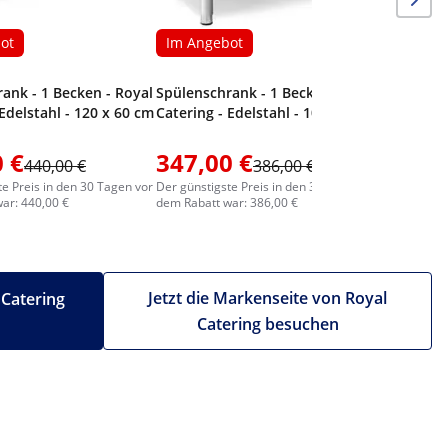
ot
Im Angebot
ank - 1 Becken - Royal
Spülenschrank - 1 Becken - Royal
 Edelstahl - 120 x 60 cm
Catering - Edelstahl - 100 x 60 cm
 €
347,00 €
198,0
440,00 €
386,00 €
te Preis in den 30 Tagen vor
Der günstigste Preis in den 30 Tagen vor
Der günstig
ar: 440,00 €
dem Rabatt war: 386,00 €
dem Rabatt
Jetzt die Markenseite von Royal
 Catering
Catering besuchen