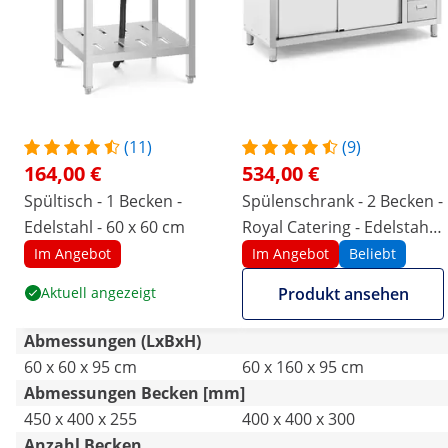
(11)
(9)
164,00 €
534,00 €
Spültisch - 1 Becken -
Spülenschrank - 2 Becken -
Edelstahl - 60 x 60 cm
Royal Catering - Edelstahl -
160 x 60 cm
Im Angebot
Im Angebot
Beliebt
Aktuell angezeigt
Produkt ansehen
Abmessungen (LxBxH)
60 x 60 x 95 cm
60 x 160 x 95 cm
Abmessungen Becken [mm]
450 x 400 x 255
400 x 400 x 300
Anzahl Becken