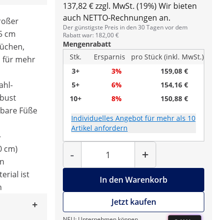
137,82 € zzgl. MwSt. (19%)
Wir bieten
auch NETTO-Rechnungen an.
großer
Der günstigste Preis in den 30 Tagen vor dem
,5 cm
Rabatt war: 182,00 €
Mengenrabatt
üchen,
Stk.
Ersparnis
pro Stück (inkl. MwSt.)
l für mehr
3+
3%
159,08 €
ahl-
5+
6%
154,16 €
bust
10+
8%
150,88 €
llbare Füße
Individuelles Angebot für mehr als 10
Artikel anfordern
–
Menge
0 cm)
-
+
rn
rial ist
In den Warenkorb
n
Jetzt kaufen
NEU: Unternehmen können