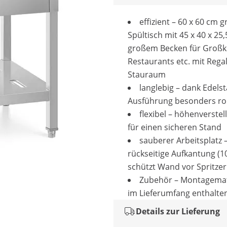
effizient – 60 x 60 cm 
Spültisch mit 45 x 40 x 25
großem Becken für Großk
Restaurants etc. mit Rega
Stauraum
langlebig – dank Edelst
Ausführung besonders ro
flexibel – höhenverste
für einen sicheren Stand
sauberer Arbeitsplatz 
rückseitige Aufkantung (1
schützt Wand vor Spritze
Zubehör – Montagemate
im Lieferumfang enthalte
Details zur Lieferung