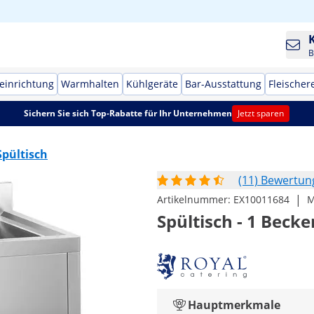
B
einrichtung
Warmhalten
Kühlgeräte
Bar-Ausstattung
Fleischer
Sichern Sie sich Top-Rabatte für Ihr Unternehmen
Jetzt sparen
Spültisch
(11) Bewertu
|
Artikelnummer:
EX10011684
M
Spültisch - 1 Becke
Hauptmerkmale