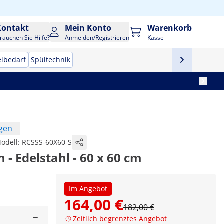
Kontakt
Mein Konto
Warenkorb
rauchen Sie Hilfe?
Anmelden/Registrieren
Kasse
eibedarf
Spültechnik
ngen
odell:
RCSSS-60X60-S
n - Edelstahl - 60 x 60 cm
Im Angebot
164,00 €
182,00 €
Zeitlich begrenztes Angebot