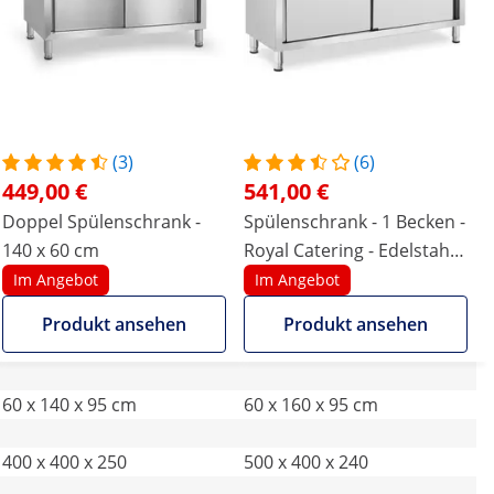
(3)
(6)
449,00 €
541,00 €
Doppel Spülenschrank -
Spülenschrank - 1 Becken -
140 x 60 cm
Royal Catering - Edelstahl -
160 x 60 cm
Im Angebot
Im Angebot
Produkt ansehen
Produkt ansehen
60 x 140 x 95 cm
60 x 160 x 95 cm
400 x 400 x 250
500 x 400 x 240