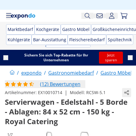
Marktbedarf
Kochgeräte
Gastro Möbel
Großkücheneinricht
Kühlgeräte
Bar-Ausstattung
Fleischereibedarf
Spültechnik
Sichern Sie sich Top-Rabatte für Ihr
Jetzt
Unternehmen
sparen
/
expondo
/
Gastronomiebedarf
/
Gastro Möbel
/
(12) Bewertungen
|
Artikelnummer:
EX10010714
Modell:
RCSW-5.1
Servierwagen - Edelstahl - 5 Borde
- Ablagen: 84 x 52 cm - 150 kg -
Royal Catering
1/7