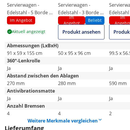
Servierwagen -
Servierwagen -
Servierwa
Edelstahl - 5 Borde -
Edelstahl - 3 Borde -
Edelstahl 
Im
Im
Ablagen: 84 x 52 cm -
Ablagen: 90 x 50 cm -
Ablagen: 
Im Angebot
Beliebt
Angebot
Angebo
150 kg - Royal
500 kg - Royal
200 kg - 
Aktuell angezeigt
Produkt ansehen
Produk
Catering
Catering
Catering
Abmessungen (LxBxH)
91 x 59 x 155 cm
50 x 95 x 96 cm
99.5 x 56
360°-Lenkrolle
Ja
Ja
Ja
Abstand zwischen den Ablagen
270 mm
280 mm
590 mm
Antivibrationsmatte
Ja
Ja
Ja
Anzahl Bremsen
4
4
2
Weitere Merkmale vergleichen
Lieferumfang