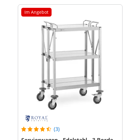
Im Angebot
(3)
Servierwagen - Edelstahl - 3 Borde -