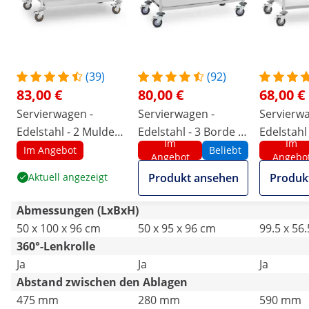
(39)
(92)
83,00 €
80,00 €
68,00 €
Servierwagen -
Servierwagen -
Servierwa
Edelstahl - 2 Mulden
Edelstahl - 3 Borde -
Edelstahl 
Im
Im
- Ablagen: 83 x 43 cm
Ablagen: 90 x 50 cm -
Ablagen: 
Im Angebot
Beliebt
Angebot
Angebo
- 320 kg - Royal
500 kg - Royal
200 kg - 
Aktuell angezeigt
Produkt ansehen
Produk
Catering
Catering
Catering
Abmessungen (LxBxH)
50 x 100 x 96 cm
50 x 95 x 96 cm
99.5 x 56
360°-Lenkrolle
Ja
Ja
Ja
Abstand zwischen den Ablagen
475 mm
280 mm
590 mm