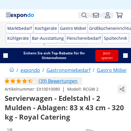
Marktbedarf
Kochgeräte
Gastro Möbel
Großkücheneinricht
Kühlgeräte
Bar-Ausstattung
Fleischereibedarf
Spültechnik
Sichern Sie sich Top-Rabatte für Ihr
Jetzt
Unternehmen
sparen
/
expondo
/
Gastronomiebedarf
/
Gastro Möbel
/
(39) Bewertungen
|
Artikelnummer:
EX10010080
Modell:
RCGW 2
Servierwagen - Edelstahl - 2
Mulden - Ablagen: 83 x 43 cm - 320
kg - Royal Catering
1/8