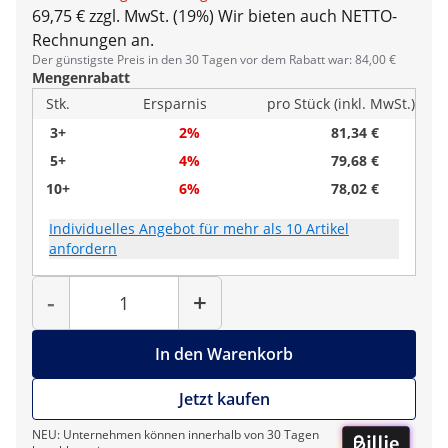
69,75 € zzgl. MwSt. (19%)
Wir bieten auch NETTO-
Rechnungen an.
Der günstigste Preis in den 30 Tagen vor dem Rabatt war: 84,00 €
Mengenrabatt
Stk.
Ersparnis
pro Stück (inkl. MwSt.)
3+
2%
81,34 €
5+
4%
79,68 €
10+
6%
78,02 €
Individuelles Angebot für mehr als 10 Artikel
anfordern
Menge
-
+
In den Warenkorb
Jetzt kaufen
NEU: Unternehmen können innerhalb von 30 Tagen