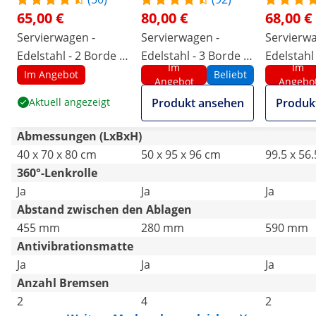
65,00 €
80,00 €
68,00 €
Servierwagen -
Servierwagen -
Servierwa
Edelstahl - 2 Borde -
Edelstahl - 3 Borde -
Edelstahl 
Im
Im
Ablagen: 68 x 38 cm -
Ablagen: 90 x 50 cm -
Ablagen: 
Im Angebot
Beliebt
Angebot
Angebo
300 kg - Royal
500 kg - Royal
200 kg - 
Aktuell angezeigt
Produkt ansehen
Produk
Catering
Catering
Catering
Abmessungen (LxBxH)
40 x 70 x 80 cm
50 x 95 x 96 cm
99.5 x 56
360°-Lenkrolle
Ja
Ja
Ja
Abstand zwischen den Ablagen
455 mm
280 mm
590 mm
Antivibrationsmatte
Ja
Ja
Ja
Anzahl Bremsen
2
4
2