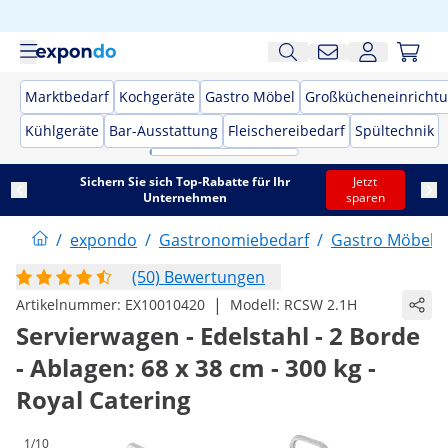
Marktbedarf
Kochgeräte
Gastro Möbel
Großkücheneinricht
Kühlgeräte
Bar-Ausstattung
Fleischereibedarf
Spültechnik
Sichern Sie sich Top-Rabatte für Ihr
Jetzt
Unternehmen
sparen
/
expondo
/
Gastronomiebedarf
/
Gastro Möbel
/
(50) Bewertungen
|
Artikelnummer:
EX10010420
Modell:
RCSW 2.1H
Servierwagen - Edelstahl - 2 Borde
- Ablagen: 68 x 38 cm - 300 kg -
Royal Catering
1/10