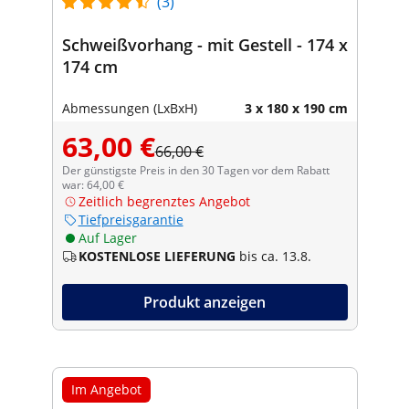
(3)
Schweißvorhang - mit Gestell - 174 x
174 cm
Abmessungen (LxBxH)
3 x 180 x 190 cm
63,00 €
66,00 €
Der günstigste Preis in den 30 Tagen vor dem Rabatt
war: 64,00 €
Zeitlich begrenztes Angebot
Tiefpreisgarantie
Auf Lager
KOSTENLOSE LIEFERUNG
bis ca. 13.8.
Produkt anzeigen
Im Angebot