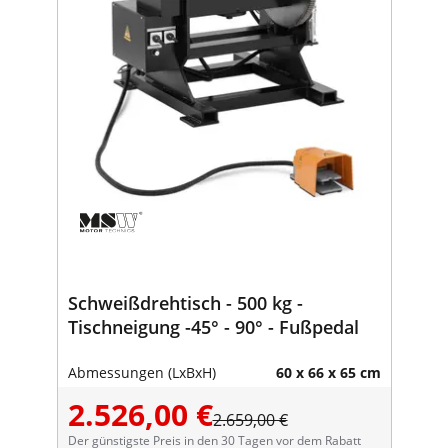
Schweißdrehtisch - 500 kg -
Tischneigung -45° - 90° - Fußpedal
Abmessungen (LxBxH)
60 x 66 x 65 cm
2.526,00 €
2.659,00 €
Der günstigste Preis in den 30 Tagen vor dem Rabatt