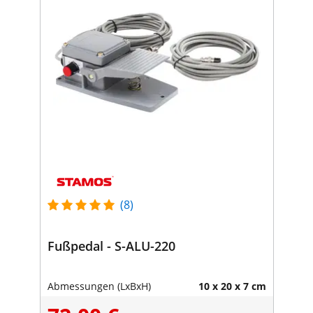
(8)
Fußpedal - S-ALU-220
Abmessungen (LxBxH)
10 x 20 x 7 cm