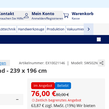
Kontakt
Mein Konto
Warenkorb
rauchen Sie Hilfe?
Anmelden/Registrieren
Kasse
Löttechnik
Handwerkzeuge
Produktion
Vakuumierer
Frequenzu
ngen
|
Artikelnummer:
EX10021146
Modell:
SWS02N
 - 239 x 196 cm
Im Angebot
Beliebt
76,00 €
80,00 €
Zeitlich begrenztes Angebot
63,87 € zzgl. MwSt. (19%)
Wir bieten