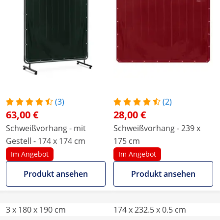
(3)
(2)
63,00 €
28,00 €
Schweißvorhang - mit
Schweißvorhang - 239 x
Gestell - 174 x 174 cm
175 cm
Im Angebot
Im Angebot
Produkt ansehen
Produkt ansehen
3 x 180 x 190 cm
174 x 232.5 x 0.5 cm