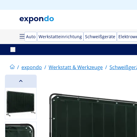
Auto
Werkstatteinrichtung
Schweißgeräte
Elektrow
/
expondo
/
Werkstatt & Werkzeuge
/
Schweißger