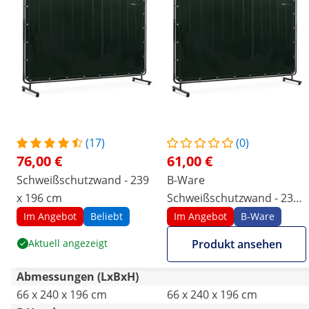
(17)
(0)
76,00 €
61,00 €
Schweißschutzwand - 239
B-Ware
x 196 cm
Schweißschutzwand - 239
x 196 cm
Im Angebot
Beliebt
Im Angebot
B-Ware
Aktuell angezeigt
Produkt ansehen
Abmessungen (LxBxH)
66 x 240 x 196 cm
66 x 240 x 196 cm