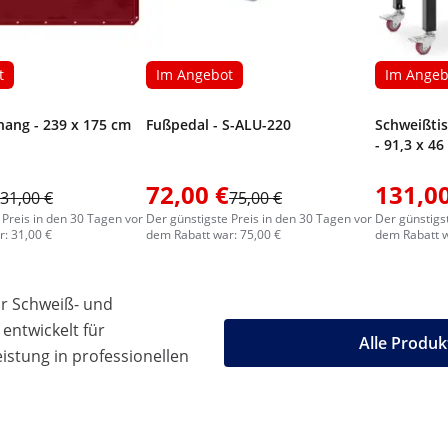
t
Im Angebot
Im Angeb
ang - 239 x 175 cm
Fußpedal - S-ALU-220
Schweißtis
- 91,3 x 4
72,00 €
131,00
31,00 €
75,00 €
 Preis in den 30 Tagen vor
Der günstigste Preis in den 30 Tagen vor
Der günstigs
: 31,00 €
dem Rabatt war: 75,00 €
dem Rabatt w
ür Schweiß- und
entwickelt für
Alle Produ
stung in professionellen