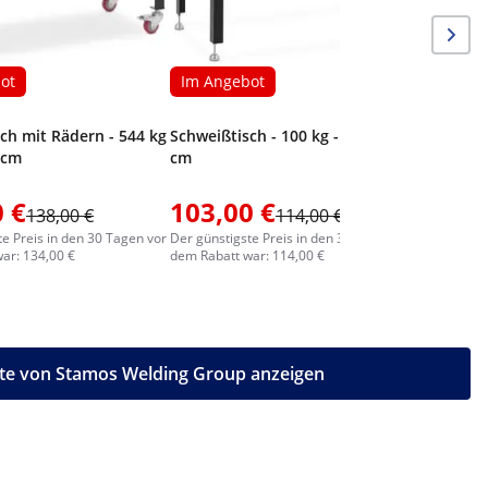
ot
Im Angebot
ch mit Rädern - 544 kg
Schweißtisch - 100 kg - 91,5 x 46
6 cm
cm
 €
103,00 €
138,00 €
114,00 €
132,0
te Preis in den 30 Tagen vor
Der günstigste Preis in den 30 Tagen vor
ar: 134,00 €
dem Rabatt war: 114,00 €
kte von Stamos Welding Group anzeigen