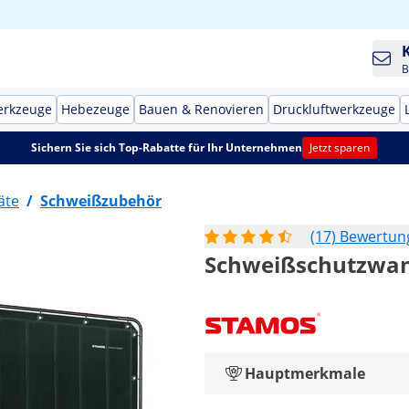
B
erkzeuge
Hebezeuge
Bauen & Renovieren
Druckluftwerkzeuge
Sichern Sie sich Top-Rabatte für Ihr Unternehmen
Jetzt sparen
äte
/
Schweißzubehör
(17) Bewertu
Schweißschutzwand
Hauptmerkmale