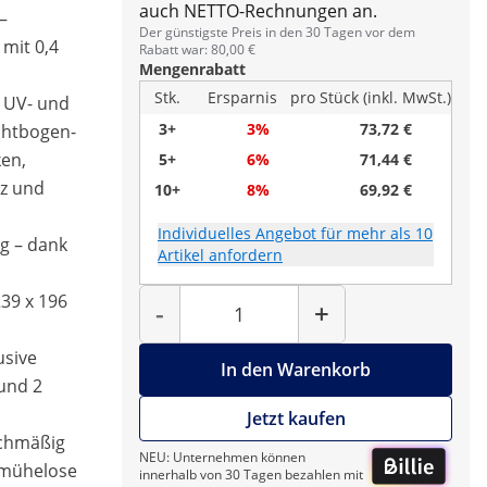
auch NETTO-Rechnungen an.
–
Der günstigste Preis in den 30 Tagen vor dem
 mit 0,4
Rabatt war: 80,00 €
Mengenrabatt
Stk.
Ersparnis
pro Stück (inkl. MwSt.)
r UV- und
3+
3%
73,72 €
chtbogen-
en,
5+
6%
71,44 €
tz und
10+
8%
69,92 €
Individuelles Angebot für mehr als 10
g – dank
Artikel anfordern
Menge
39 x 196
-
+
usive
In den Warenkorb
 und 2
Jetzt kaufen
ichmäßig
NEU: Unternehmen können
r mühelose
innerhalb von 30 Tagen bezahlen mit