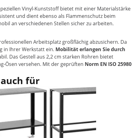
ellen Vinyl-Kunststoff bietet mit einer Materialstärke
esistent und dient ebenso als Flammenschutz beim
mobil an verschiedenen Stellen sicher zu arbeiten.
fessionellen Arbeitsplatz großflächig abzusichern. Da
 in Ihrer Werkstatt ein.
Mobilität erlangen Sie durch
bil. Das Gestell aus 2,2 cm starken Rohren bietet
ing-Ösen versehen. Mit der geprüften
Norm EN ISO 25980
 auch für
Beliebt
Schweißw
Schublad