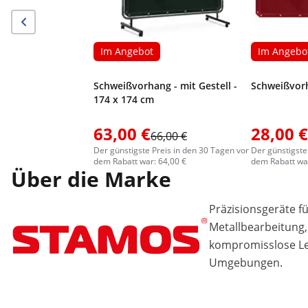
Im Angebot
Im Angebo
Schweißvorhang - mit Gestell -
Schweißvorh
174 x 174 cm
63,00 €
28,00 €
66,00 €
Der günstigste Preis in den 30 Tagen vor
Der günstigste
dem Rabatt war: 64,00 €
dem Rabatt war
Über die Marke
Präzisionsgeräte f
Metallbearbeitung, 
kompromisslose Lei
Umgebungen.