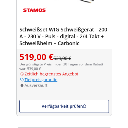
Schweißset WIG Schweißgerät - 200
A - 230 V - Puls - digital - 2/4 Takt +
Schweißhelm – Carbonic
519,00 €
539,00 €
Der günstigste Preis in den 30 Tagen vor dem Rabatt
war: 539,00 €
Zeitlich begrenztes Angebot
Tiefpreisgarantie
Ausverkauft
Verfügbarkeit prüfen