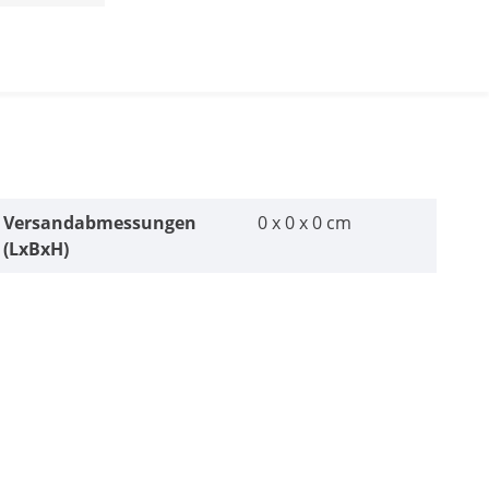
Versandabmessungen
0 x 0 x 0 cm
(LxBxH)