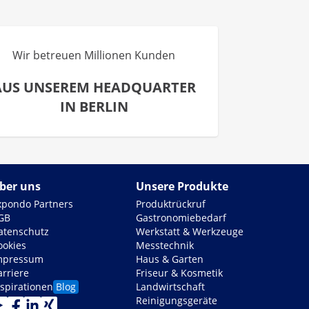
Wir betreuen Millionen Kunden
AUS UNSEREM HEADQUARTER
IN BERLIN
ber uns
Unsere Produkte
xpondo Partners
Produktrückruf
GB
Gastronomiebedarf
atenschutz
Werkstatt & Werkzeuge
ookies
Messtechnik
mpressum
Haus & Garten
arriere
Friseur & Kosmetik
nspirationen
Blog
Landwirtschaft
Reinigungsgeräte