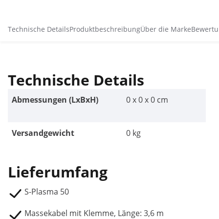
Technische Details
Produktbeschreibung
Über die Marke
Bewertu
Technische Details
Abmessungen (LxBxH)
0 x 0 x 0 cm
Versandgewicht
0 kg
Lieferumfang
S-Plasma 50
Massekabel mit Klemme, Länge: 3,6 m