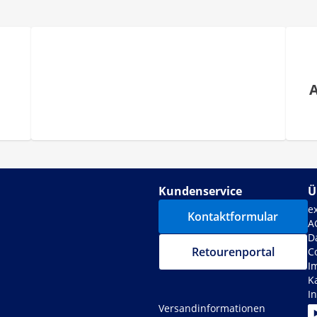
Kundenservice
Ü
e
Kontaktformular
A
D
Retourenportal
C
I
K
I
Versandinformationen