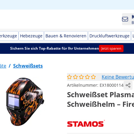
B
erkzeuge
Hebezeuge
Bauen & Renovieren
Druckluftwerkzeuge
Sichern Sie sich Top-Rabatte für Ihr Unternehmen
Jetzt sparen
äte
/
Schweißsets
Keine Bewert
Artikelnummer:
EX18000114
Schweißset Plasmas
Schweißhelm – Fir