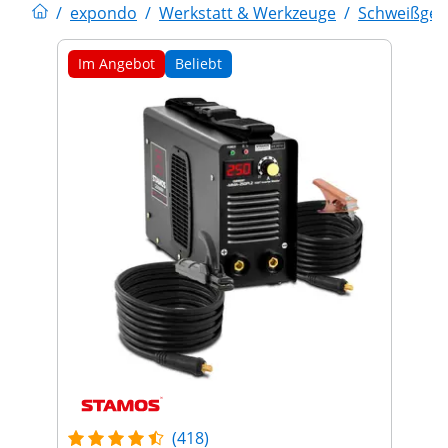
/
expondo
/
Werkstatt & Werkzeuge
/
Schweißger
Im Angebot
Beliebt
(418)