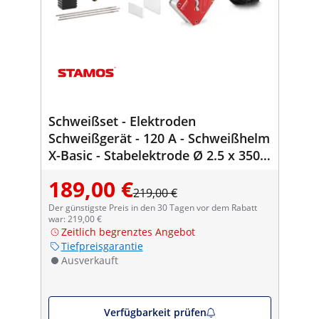
Schweißset - Elektroden
Schweißgerät - 120 A - Schweißhelm
X-Basic - Stabelektrode Ø 2.5 x 350
mm 5 kg - Schweißwinkel 45/90° 55
189,00 €
kg
219,00 €
Der günstigste Preis in den 30 Tagen vor dem Rabatt
war: 219,00 €
Zeitlich begrenztes Angebot
Tiefpreisgarantie
Ausverkauft
Verfügbarkeit prüfen