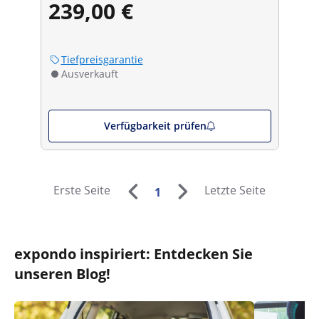
239,00 €
30/45/60/90° - 15 kg
Tiefpreisgarantie
Ausverkauft
Verfügbarkeit prüfen
Erste Seite
Letzte Seite
1
expondo inspiriert: Entdecken Sie
unseren Blog!