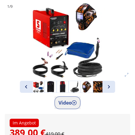
1/9
Video
Im Angebot
389,00 €
419,00 €