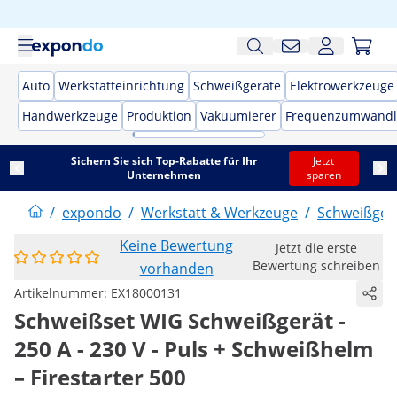
Auto
Werkstatteinrichtung
Schweißgeräte
Elektrowerkzeuge
Handwerkzeuge
Produktion
Vakuumierer
Frequenzumwandl
Sichern Sie sich Top-Rabatte für Ihr
Jetzt
Unternehmen
sparen
/
expondo
/
Werkstatt & Werkzeuge
/
Schweißger
Keine Bewertung
Jetzt die erste
Bewertung schreiben
vorhanden
Artikelnummer:
EX18000131
Schweißset WIG Schweißgerät -
250 A - 230 V - Puls + Schweißhelm
– Firestarter 500