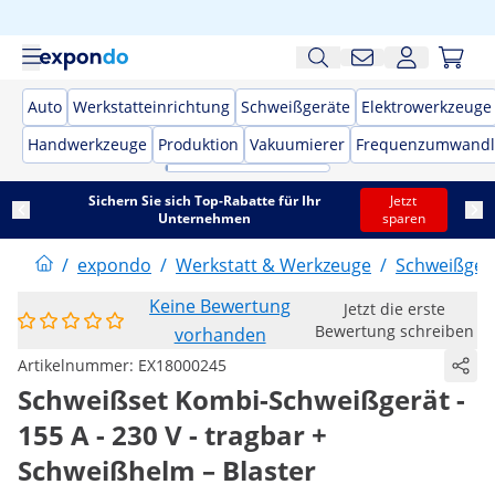
Auto
Werkstatteinrichtung
Schweißgeräte
Elektrowerkzeuge
Handwerkzeuge
Produktion
Vakuumierer
Frequenzumwandl
Sichern Sie sich Top-Rabatte für Ihr
Jetzt
Unternehmen
sparen
/
expondo
/
Werkstatt & Werkzeuge
/
Schweißger
Keine Bewertung
Jetzt die erste
Bewertung schreiben
vorhanden
Artikelnummer:
EX18000245
Schweißset Kombi-Schweißgerät -
155 A - 230 V - tragbar +
Schweißhelm – Blaster