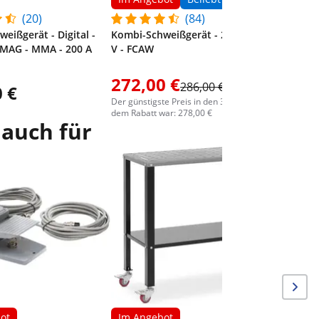
(20)
(84)
eißgerät - Digital -
Kombi-Schweißgerät - 250 A - 230
/MAG - MMA - 200 A
V - FCAW
272,00 €
286,00 €
 €
95,00
Der günstigste Preis in den 30 Tagen vor
dem Rabatt war: 278,00 €
 auch für
Beliebt
Schweißw
Schublad
ot
Im Angebot