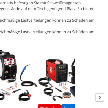
lternativ befestigen Sie mit Schweißmagneten
 Gegenstände auf dem Tisch genügend Platz. So bietet
ngleichmäßige Lastverteilungen können zu Schäden am
ngleichmäßige Lastverteilungen können zu Schäden am
Elektrod
- Hot Sta
Im Angebot
Beliebt