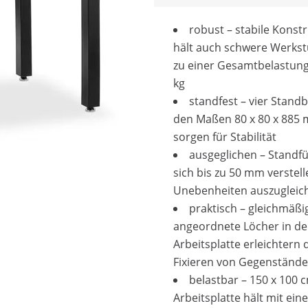
robust – stabile Konst
hält auch schwere Werkst
zu einer Gesamtbelastun
kg
standfest – vier Stand
den Maßen 80 x 80 x 885
sorgen für Stabilität
ausgeglichen – Standf
sich bis zu 50 mm verstel
Unebenheiten auszugleic
praktisch – gleichmäßi
angeordnete Löcher in de
Arbeitsplatte erleichtern 
Fixieren von Gegenständ
belastbar – 150 x 100 
Arbeitsplatte hält mit eine