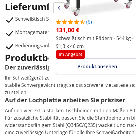
Lieferumfang
Schweißtisch SWG-TABLE15016PRO+
(6)
131,00 €
Montagematerial
Schweißtisch mit Rädern - 544 kg -
Bedienungsanleitung
91,3 x 46 cm
Produktbeschreibung
Im Angebot
Der zuverlässige Schweißtisch bei Last un
Produkt ansehen
Ihr Schweißgerät zeigt hohe Leistungswerte, genauso wi
stabile Schwergewicht trägt selbst schwere Metallteile si
zu stellen.
Auf der Lochplatte arbeiten Sie präziser
Auf den vier extra starken Tischbeinen mit den Maßen 80 
Für zusätzliche Stabilität passen Sie die Standbeine um
widerstandsfähigem Stahl (Q345C/Q235) wackelt und rucke
eine zuverlässige Unterlage für alle Ihre Schweißarbeiten.