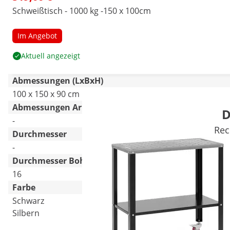
Schweißtisch - 1000 kg -150 x 100cm
Im Angebot
Aktuell angezeigt
Abmessungen (LxBxH)
100 x 150 x 90 cm
Abmessungen Arbeitsplatte [cm]
D
-
Rec
Durchmesser
-
Durchmesser Bohrung [mm]
16
Farbe
Schwarz
Silbern