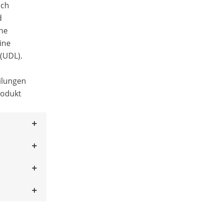
uch
d
ne
eine
 (UDL).
ilungen
rodukt