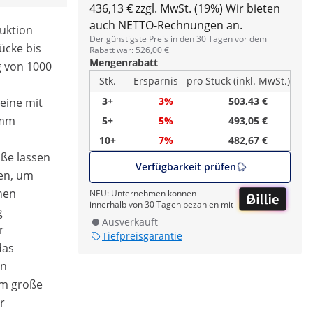
436,13 € zzgl. MwSt. (19%)
Wir bieten
auch NETTO-Rechnungen an.
ruktion
Der günstigste Preis in den 30 Tagen vor dem
ücke bis
Rabatt war: 526,00 €
Mengenrabatt
g von 1000
Stk.
Ersparnis
pro Stück (inkl. MwSt.)
3+
3%
503,43 €
beine mit
 mm
5+
5%
493,05 €
10+
7%
482,67 €
üße lassen
Verfügbarkeit prüfen
len, um
hen
NEU: Unternehmen können
innerhalb von 30 Tagen bezahlen mit
g
Ausverkauft
r
Tiefpreisgarantie
das
en
cm große
r