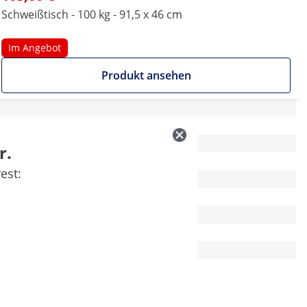
Schweißtisch - 100 kg - 91,5 x 46 cm
Im Angebot
Produkt ansehen
91 x 46 x 90 cm
r.
91,5 x 46
est:
-
16
-