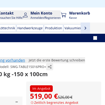
Kontakt
Mein Konto
Warenkorb
rauchen Sie Hilfe?
Anmelden/Registrieren
Kasse
Löttechnik
Handwerkzeuge
Produktion
Vakuumierer
Frequenzu
ung vorhanden
Jetzt die erste Bewertung schreiben
odell:
SWG-TABLE15016PRO+
0 kg -150 x 100cm
Im Angebot
519,00 €
526,00 €
Zeitlich begrenztes Angebot