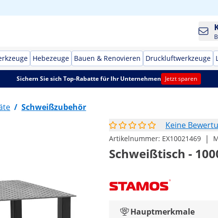
B
erkzeuge
Hebezeuge
Bauen & Renovieren
Druckluftwerkzeuge
Sichern Sie sich Top-Rabatte für Ihr Unternehmen
Jetzt sparen
äte
/
Schweißzubehör
Keine Bewert
|
Artikelnummer:
EX10021469
M
Schweißtisch - 100
Hauptmerkmale