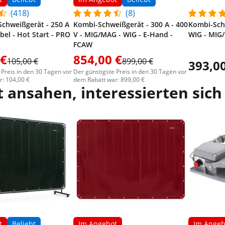
(418)
(8)
Schweißgerät - 250 A
Kombi-Schweißgerät - 300 A - 400
Kombi-Schw
bel - Hot Start - PRO
V - MIG/MAG - WIG - E-Hand -
WIG - MIG
FCAW
 €
854,00 €
105,00 €
899,00 €
393,00
 Preis in den 30 Tagen vor
Der günstigste Preis in den 30 Tagen vor
: 104,00 €
dem Rabatt war: 899,00 €
 ansahen, interessierten sich
t
Beliebt
Im Angebot
Im Angeb