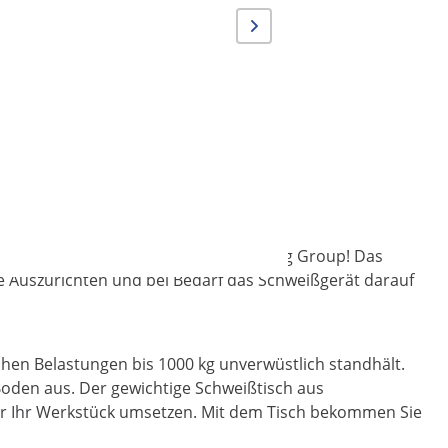
it dem Schweißtisch der Stamos Welding Group! Das
iese Auszurichten und bei Bedarf das Schweißgerät darauf
ohen Belastungen bis 1000 kg unverwüstlich standhält.
Boden aus. Der gewichtige Schweißtisch aus
der Ihr Werkstück umsetzen. Mit dem Tisch bekommen Sie