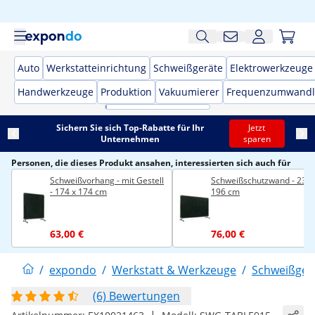
Auto
Werkstatteinrichtung
Schweißgeräte
Elektrowerkzeuge
Handwerkzeuge
Produktion
Vakuumierer
Frequenzumwandl
Sichern Sie sich Top-Rabatte für Ihr
Jetzt
Unternehmen
sparen
Personen, die dieses Produkt ansahen, interessierten sich auch für
Schweißvorhang - mit Gestell
Schweißschutzwand - 239 
- 174 x 174 cm
196 cm
63,00 €
76,00 €
/
expondo
/
Werkstatt & Werkzeuge
/
Schweißger
(6) Bewertungen