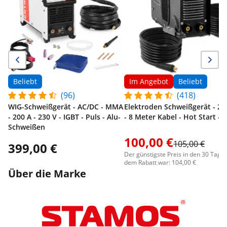
Beliebt
Im Angebot
Beliebt
(96)
(418)
WIG-Schweißgerät - AC/DC - MMA
Elektroden Schweißgerät - 25
- 200 A - 230 V - IGBT - Puls - Alu-
- 8 Meter Kabel - Hot Start - 
Schweißen
100,00 €
105,00 €
399,00 €
Der günstigste Preis in den 30 Tage
dem Rabatt war: 104,00 €
Über die Marke