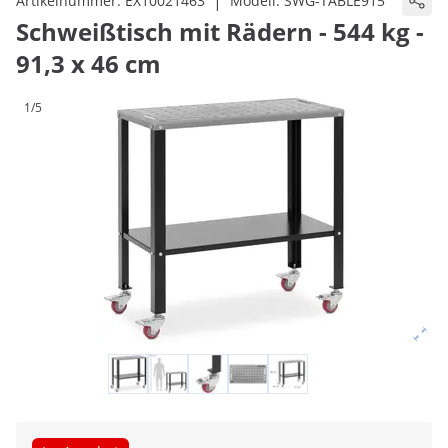
|
Artikelnummer:
EX10021463
Modell:
SWG-TABLE915
Schweißtisch mit Rädern - 544 kg -
91,3 x 46 cm
1/5