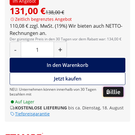
Im Angebot
131,00 €
138,00 €
Zeitlich begrenztes Angebot
110,08 € zzgl. MwSt. (19%)
Wir bieten auch NETTO-
Rechnungen an.
Der günstigste Preis in den 30 Tagen vor dem Rabatt war: 134,00 €
Menge
-
+
In den Warenkorb
Jetzt kaufen
NEU: Unternehmen können innerhalb von 30 Tagen
bezahlen mit
Auf Lager
KOSTENLOSE LIEFERUNG
bis ca. Dienstag, 18. August
Tiefpreisgarantie