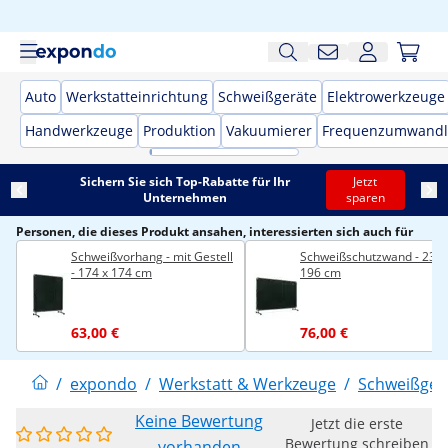
Auto
Werkstatteinrichtung
Schweißgeräte
Elektrowerkzeuge
Handwerkzeuge
Produktion
Vakuumierer
Frequenzumwandl
Sichern Sie sich Top-Rabatte für Ihr
Jetzt
Unternehmen
sparen
Personen, die dieses Produkt ansahen, interessierten sich auch für
Schweißvorhang - mit Gestell
Schweißschutzwand - 239 
- 174 x 174 cm
196 cm
63,00 €
76,00 €
/
expondo
/
Werkstatt & Werkzeuge
/
Schweißger
Keine Bewertung
Jetzt die erste
Bewertung schreiben
vorhanden