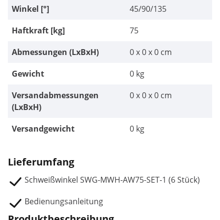
Winkel [°]
45/90/135
Haftkraft [kg]
75
Abmessungen (LxBxH)
0 x 0 x 0 cm
Gewicht
0 kg
Versandabmessungen
0 x 0 x 0 cm
(LxBxH)
Versandgewicht
0 kg
Lieferumfang
Schweißwinkel SWG-MWH-AW75-SET-1 (6 Stück)
Bedienungsanleitung
Produktbeschreibung