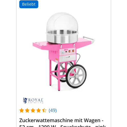
Beliebt
(49)
Zuckerwattemaschine mit Wagen -
52 cm - 1200 W - Spuckschutz - pink