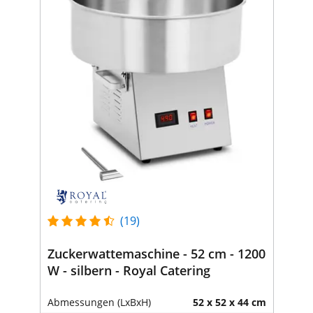
(19)
Zuckerwattemaschine - 52 cm - 1200
W - silbern - Royal Catering
Abmessungen (LxBxH)
52 x 52 x 44 cm