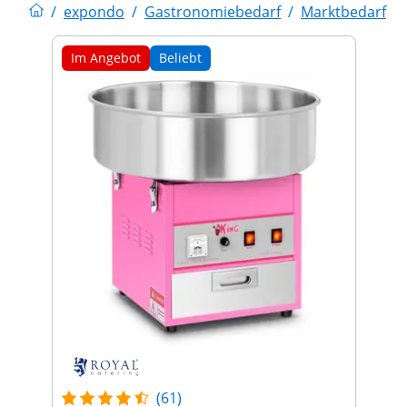
/
expondo
/
Gastronomiebedarf
/
Marktbedarf
/
Im Angebot
Beliebt
(61)