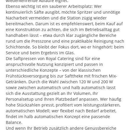
wiederkehrende Abläufe eignet.
Ebenso wichtig ist ein sauberer Arbeitsplatz: Wer
kontinuierlich Säfte ausgibt, möchte Spritzer und unnötige
Nacharbeit vermeiden und die Station zügig wieder
bereitmachen. Darum ist es empfehlenswert, beim Kauf auf
eine Konstruktion zu achten, die sich im Betriebsalltag gut
handhaben lässt – etwa durch klar zugängliche Bereiche
rund um die Presszone und eine praktikable Reinigung nach
Schichtende. So bleibt der Fokus dort, wo er hingehört: beim
Service und beim Ergebnis im Glas.
Die Saftpressen von Royal Catering sind für eine
anspruchsvolle Nutzung konzipiert und passen in
unterschiedliche Konzepte – von der klassischen
Frühstücksversorgung bis zur Safttheke mit frischen Mix-
Getränken. Durch die Wahl zwischen 120 W und 200 W
sowie zwischen automatisch und halb automatisch lässt
sich die Ausstattung gezielt an Ihr Volumen, Ihr
Personalsetup und Ihren Platzbedarf anpassen. Wer häufig
hohe Stückzahlen presst, profitiert vom leistungsstärkeren,
automatischen Modell; wer flexibel nach Bedarf arbeitet,
findet im halb automatischen Konzept eine passende
Balance.
Und wenn Ihr Betrieb zusätzlich andere Genussbereiche