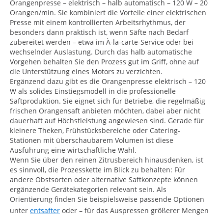
Orangenpresse – elektrisch – halb automatisch – 120 W – 20
Orangen/min. Sie kombiniert die Vorteile einer elektrischen
Presse mit einem kontrollierten Arbeitsrhythmus, der
besonders dann praktisch ist, wenn Säfte nach Bedarf
zubereitet werden – etwa im À-la-carte-Service oder bei
wechselnder Auslastung. Durch das halb automatische
Vorgehen behalten Sie den Prozess gut im Griff, ohne auf
die Unterstützung eines Motors zu verzichten.
Ergänzend dazu gibt es die Orangenpresse elektrisch – 120
W als solides Einstiegsmodell in die professionelle
Saftproduktion. Sie eignet sich für Betriebe, die regelmäßig
frischen Orangensaft anbieten möchten, dabei aber nicht
dauerhaft auf Höchstleistung angewiesen sind. Gerade für
kleinere Theken, Frühstücksbereiche oder Catering-
Stationen mit überschaubarem Volumen ist diese
Ausführung eine wirtschaftliche Wahl.
Wenn Sie über den reinen Zitrusbereich hinausdenken, ist
es sinnvoll, die Prozesskette im Blick zu behalten: Für
andere Obstsorten oder alternative Saftkonzepte können
ergänzende Gerätekategorien relevant sein. Als
Orientierung finden Sie beispielsweise passende Optionen
unter
entsafter
oder – für das Auspressen größerer Mengen