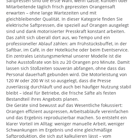
Saftpressen sind die erste Wahl, wenn Gäste, Kunden oder
Mitarbeitende täglich frisch gepressten Orangensaft
erwarten – ohne lange Wartezeiten und mit
gleichbleibender Qualität. In dieser Kategorie finden Sie
elektrische Saftpressen, die speziell auf Orangen ausgelegt
sind und dank motorisierter Presskraft konstant arbeiten.
Das zahlt sich überall dort aus, wo Tempo und ein
professioneller Ablauf zählen: am Frühstücksbuffet, in der
Saftbar, im Café, in der Hotelküche oder beim Eventservice.
Ein zentrales Leistungsmerkmal unserer Modelle ist die
hohe Ausstoßrate von bis zu 20 Orangen pro Minute. Damit
lassen sich Stoßzeiten souverän abfangen, ohne dass das
Personal dauerhaft gebunden wird. Die Motorleistung von
120 W oder 200 W ist so ausgelegt, dass die Presse
zuverlässig durchläuft und auch bei häufiger Nutzung stabil
bleibt – ideal für Betriebe, die frische Säfte als festen
Bestandteil ihres Angebots planen.
Die Geräte sind bewusst auf das Wesentliche fokussiert:
Orangen effizient auspressen, Arbeitsabläufe vereinfachen
und das Ergebnis reproduzierbar machen. So entsteht ein
klarer Vorteil im Alltag: weniger manuelle Arbeit, weniger
Schwankungen im Ergebnis und eine gleichmäßige
Saftproduktion, die sich gut kalkulieren lässt – vom