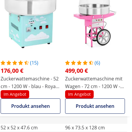
(15)
(6)
176,00 €
499,00 €
Zuckerwattemaschine - 52
Zuckerwattemaschine mit
cm - 1200 W - blau - Royal
Wagen - 72 cm - 1200 W -
Catering
Spuckschutz - pink - Royal
Im Angebot
Im Angebot
Catering
Produkt ansehen
Produkt ansehen
52 x 52 x 47.6 cm
96 x 73.5 x 128 cm