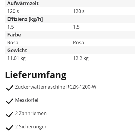
Aufwärmzeit
120 s
120 s
Effizienz [kg/h]
1.5
1.5
Farbe
Rosa
Rosa
Gewicht
11.01 kg
12.2 kg
Lieferumfang
Zuckerwattemaschine RCZK-1200-W
Messlöffel
2 Zahnriemen
2 Sicherungen