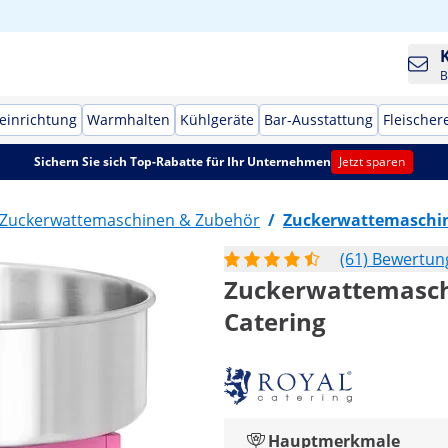
B
einrichtung
Warmhalten
Kühlgeräte
Bar-Ausstattung
Fleischer
Sichern Sie sich Top-Rabatte für Ihr Unternehmen
Jetzt sparen
Zuckerwattemaschinen & Zubehör
/
Zuckerwattemaschi
(61) Bewertu
Zuckerwattemaschin
Catering
Hauptmerkmale