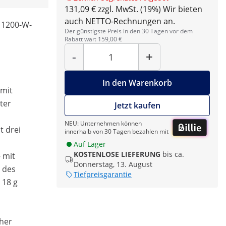
131,09 € zzgl. MwSt. (19%)
Wir bieten
auch NETTO-Rechnungen an.
– 1200-W-
Der günstigste Preis in den 30 Tagen vor dem
Rabatt war: 159,00 €
Menge
-
+
In den Warenkorb
 mit
ter
Jetzt kaufen
NEU: Unternehmen können
t drei
innerhalb von 30 Tagen bezahlen mit
Auf Lager
KOSTENLOSE LIEFERUNG
bis ca.
 mit
Donnerstag, 13. August
 des
Tiefpreisgarantie
 18 g
her