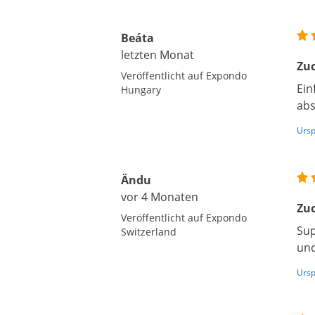
Beáta
letzten Monat
Zu
Veröffentlicht auf Expondo
Ein
Hungary
abs
Ursp
Ändu
vor 4 Monaten
Zu
Veröffentlicht auf Expondo
Sup
Switzerland
und
Ursp