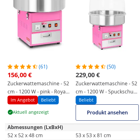
(61)
(50)
156,00 €
229,00 €
Zuckerwattemaschine - 52
Zuckerwattemaschine - 52
cm - 1200 W - pink - Royal
cm - 1200 W - Spuckschutz
Catering
- pink - Royal Catering
Im Angebot
Beliebt
Beliebt
Aktuell angezeigt
Produkt ansehen
Abmessungen (LxBxH)
52 x 52 x 48 cm
53 x 53 x 81 cm