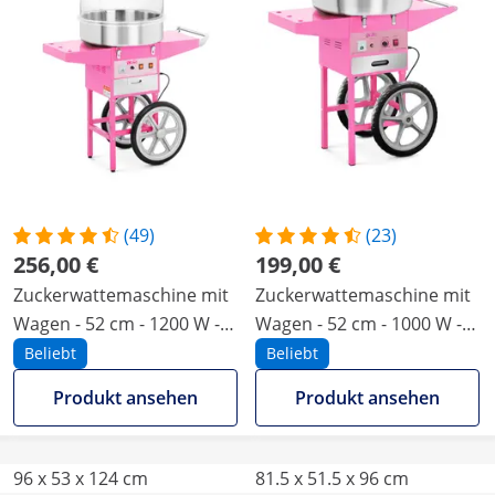
(49)
(23)
256,00 €
199,00 €
Zuckerwattemaschine mit
Zuckerwattemaschine mit
Wagen - 52 cm - 1200 W -
Wagen - 52 cm - 1000 W -
Spuckschutz - pink - Royal
pink - Royal Catering
Beliebt
Beliebt
Catering
Produkt ansehen
Produkt ansehen
96 x 53 x 124 cm
81.5 x 51.5 x 96 cm