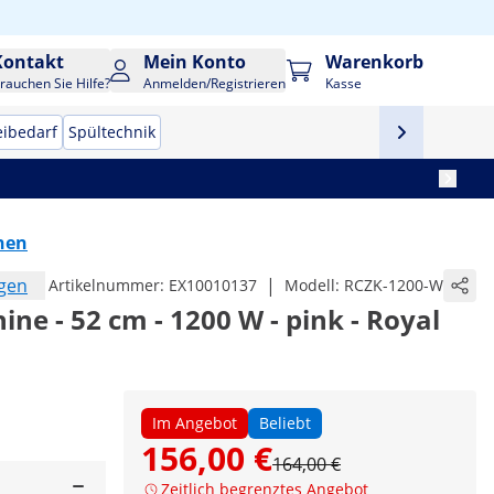
Kontakt
Mein Konto
Warenkorb
rauchen Sie Hilfe?
Anmelden/Registrieren
Kasse
eibedarf
Spültechnik
nen
ngen
|
Artikelnummer:
EX10010137
Modell:
RCZK-1200-W
e - 52 cm - 1200 W - pink - Royal
Im Angebot
Beliebt
156,00 €
164,00 €
Zeitlich begrenztes Angebot