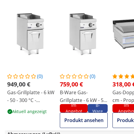
(0)
(0)
949,00 €
759,00 €
318,00 
Gas-Grillplatte - 6 kW
B-Ware Gas-
Gas-Doppe
- 50 - 300 °C -
Grillplatte - 6 kW - 50
cm - Pro
Im
B-
Im
Propangas / LPG /
- 300 °C - Propangas
50 mbar
Angebot
Ware
Angebo
Aktuell angezeigt
Erdgas -
/ LPG / Erdgas -
Produkt ansehen
Produk
Unterschrank - Royal
Unterschrank - Royal
Catering
Catering