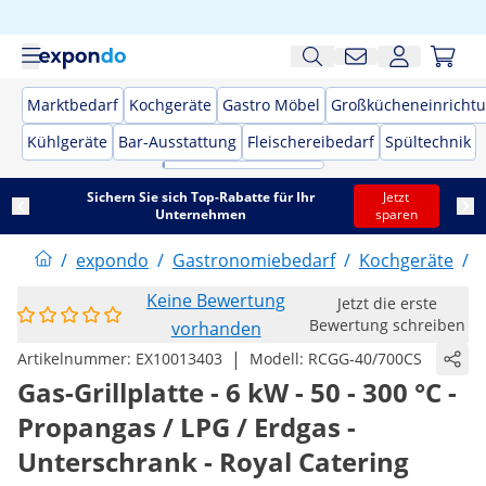
Marktbedarf
Kochgeräte
Gastro Möbel
Großkücheneinricht
Kühlgeräte
Bar-Ausstattung
Fleischereibedarf
Spültechnik
Sichern Sie sich Top-Rabatte für Ihr
Jetzt
Unternehmen
sparen
/
expondo
/
Gastronomiebedarf
/
Kochgeräte
/
G
Keine Bewertung
Jetzt die erste
Bewertung schreiben
vorhanden
|
Artikelnummer:
EX10013403
Modell:
RCGG-40/700CS
Gas-Grillplatte - 6 kW - 50 - 300 °C -
Propangas / LPG / Erdgas -
Unterschrank - Royal Catering