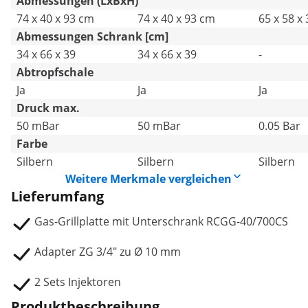
Abmessungen (LxBxH)
74 x 40 x 93 cm
74 x 40 x 93 cm
65 x 58 x
Abmessungen Schrank [cm]
34 x 66 x 39
34 x 66 x 39
-
Abtropfschale
Ja
Ja
Ja
Druck max.
50 mBar
50 mBar
0.05 Bar
Farbe
Silbern
Silbern
Silbern
Weitere Merkmale vergleichen
Lieferumfang
Gas-Grillplatte mit Unterschrank RCGG-40/700CS
Adapter ZG 3/4" zu Ø 10 mm
2 Sets Injektoren
Produktbeschreibung